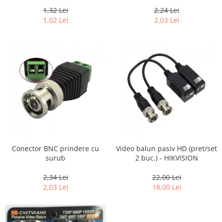
MAMA
coaxial rg6 mufa F
1,32 Lei
2,24 Lei
1,02 Lei
2,03 Lei
Conector BNC prindere cu
Video balun pasiv HD (pret/set
surub
2 buc.) - HIKVISION
2,34 Lei
22,00 Lei
2,03 Lei
18,00 Lei