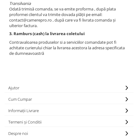
Transilvania
Odată trimisă comanda, se va emite proforma , după plata
proformei clientul va trimite dovada plății pe email:
contact@camerepro.ro , după care va fi livrata comanda și
ulterior factura.
3. Ramburs (cash) la livrarea coletului
Contravaloarea produselor si a serviciilor comandate pot fi
achitate curierului chiar la livrarea acestora la adresa specificata
de dumneavoastră
Ajutor
Cum Cumpar
Informații Livrare
Termeni și Conditii
Despre noi