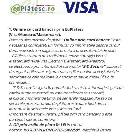
1.
Online cu card bancar prin EuPlătesc
(Visa/Maestro/Mastercard).
Daca ați ales metoda de plata
" Online prin card bancar "
este
necesar să completați un formular cu informațiile despre cardul
dumneavoastra în pagina securizata a procesatorului de plati.
- Plățile cu carduri de credit/debit emise sub sigla Visa si
MasterCard (Visa/Visa Electron si MasterCard/Maestro)
se efectuează prin intermediul sistemului
"3-D Secure"
elaborat
de organizațiile care asigura tranzacțiilor on-line același nivel de
securitate ca cele realizate la bancomat sau în mediul fizic, la
comerciant.
- "3-D Secure" asigura în primul rând ca nici o informație legata de
cardul dumneavoastră nu este transferata sau stocată,
la nici un moment de timp, pe serverele magazinului
sau pe
serverele procesatorului de plăți, aceste date fiind direct
introduse în sistemele Visa și MasterCard.
Important de știut! - Pentru plățile prin card bancar nu este
perceput nici un comision!
2. OP prin ordin de plata în LEI
în contul
nostru:
RO76BTRLRONCRT0509422501
, deschis la Banca