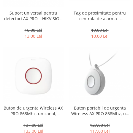
Tag de proximitate pentru
Suport universal pentru
centrala de alarma –
detectori AX PRO – HIKVISION
HIKVISION DS-PTS-MF
DS-PDB-IN-Universal
19,00 Lei
16,00 Lei
10,00 Lei
13,00 Lei
Buton de urgenta Wireless AX
Buton portabil de urgenta
PRO 868Mhz, un canal,
Wireless AX PRO 868Mhz, un
montaj aplicat – HIKVISION
canal – HIKVISION DS-PDEBP1-
DS-PDEB1-EG2-WE
EG2-WE
137,00 Lei
127,00 Lei
133,00 Lei
117,00 Lei