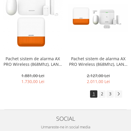
Pachet sistem de alarma AX
Pachet sistem de alarma AX
PRO Wireless (868Mhz), LAN +
PRO Wireless (868Mhz), LAN +
Wi-Fi + GPRS + Suport + Sirena
Wi-Fi + GPRS + Suport + Sirena
+ 3tag– HIKVISION
– HIKVISION
2.127,00 Lei
1.881,00 Lei
2.011,00 Lei
1.730,00 Lei
1
2
3
SOCIAL
Urmareste-ne in social media