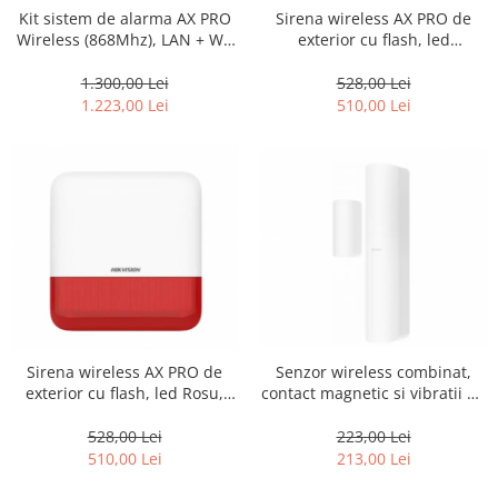
Kit sistem de alarma AX PRO
Sirena wireless AX PRO de
Wireless (868Mhz), LAN + Wi-
exterior cu flash, led
Fi + GPRS – HIKVISION DS-
Portocaliu, 868Mhz –
PWA64-Kit-WE
HIKVISION DS-PS1-E-WE-O
1.300,00 Lei
528,00 Lei
1.223,00 Lei
510,00 Lei
Sirena wireless AX PRO de
Senzor wireless combinat,
exterior cu flash, led Rosu,
contact magnetic si vibratii AX
868Mhz – HIKVISION DS-PS1-
PRO – HIKVISION DS-PDMCK-
E-WE-R
EG2-WE
528,00 Lei
223,00 Lei
510,00 Lei
213,00 Lei