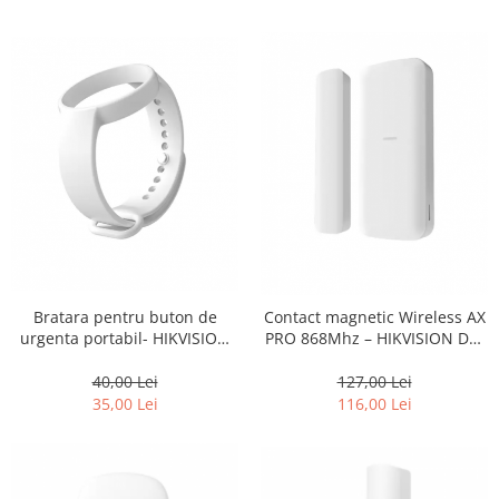
Bratara pentru buton de
Contact magnetic Wireless AX
urgenta portabil- HIKVISION
PRO 868Mhz – HIKVISION DS-
DS-PDB-IN-W
PDMCS-EG2-WE
40,00 Lei
127,00 Lei
35,00 Lei
116,00 Lei