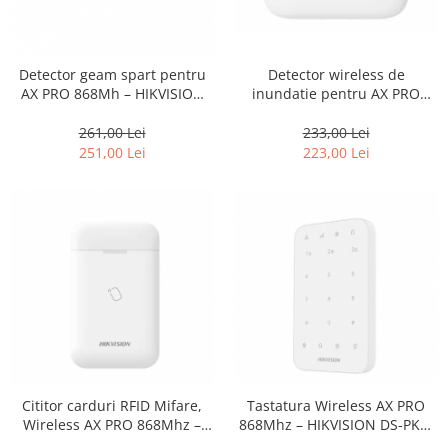
Detector geam spart pentru
Detector wireless de
AX PRO 868Mh – HIKVISION
inundatie pentru AX PRO
DS-PDBG8-EG2-WE
868Mh – HIKVISION DS-PDWL-
E-WE
261,00 Lei
233,00 Lei
251,00 Lei
223,00 Lei
Tastatura Wireless AX PRO
Cititor carduri RFID Mifare,
868Mhz – HIKVISION DS-PK1-
Wireless AX PRO 868Mhz –
E-WE
HIKVISION DS-PT1-WE