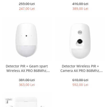
416,00 Lei
259,00 Lei
389,00 Lei
247,00 Lei
Detector PIR + Geam spart
Detector Wireless PIR +
Wireless AX PRO 868Mhz,
Camera AX PRO 868Mhz,
detectie 12m – HIKVISION DS-
detectie 12m – HIKVISION DS-
PDPG12P-EG2-WE
PDPC12P-EG2-WE
381,00 Lei
610,00 Lei
363,00 Lei
592,00 Lei