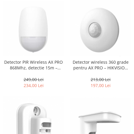
Detector PIR Wireless AX PRO
Detector wireless 360 grade
868Mhz, detectie 15m –
pentru AX PRO – HIKVISION
HIKVISION DS-PDP15P-EG2-WE
DS-PDCL12-EG2-WE
249,00 Lei
213,00 Lei
234,00 Lei
197,00 Lei