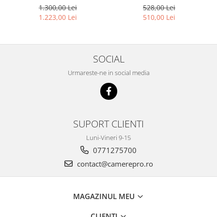
HIKVISION DS-PS1-E-WE-O
DS-PWA64-Kit-WE
528,00 Lei
1.300,00 Lei
510,00 Lei
1.223,00 Lei
SOCIAL
Urmareste-ne in social media
SUPORT CLIENTI
Luni-Vineri 9-15
0771275700
contact@camerepro.ro
MAGAZINUL MEU
CLIENTI