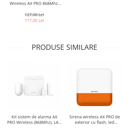
Wireless AX PRO 868Mhz,
un canal – HIKVISION DS-
PDEBP1-EG2-WE
127,00 Lei
117,00 Lei
PRODUSE SIMILARE
Sirena wireless AX PRO de
Kit sistem de alarma AX
exterior cu flash, led
PRO Wireless (868Mhz), LAN
Portocaliu, 868Mhz –
+ Wi-Fi + GPRS – HIKVISION