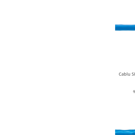
Cablu SFTP Cat 6a 23 AWG
1