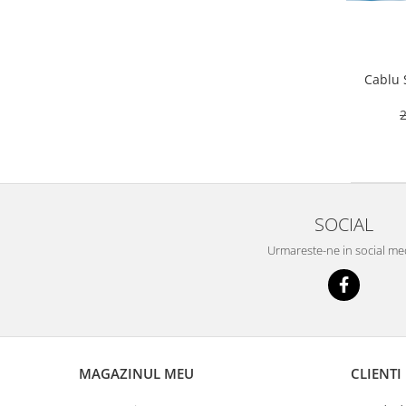
2
SOCIAL
Urmareste-ne in social me
MAGAZINUL MEU
CLIENTI