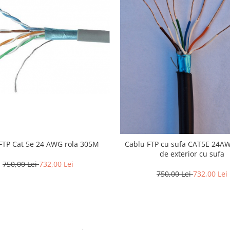
FTP Cat 5e 24 AWG rola 305M
Cablu FTP cu sufa CAT5E 24A
de exterior cu sufa
750,00 Lei
732,00 Lei
750,00 Lei
732,00 Lei