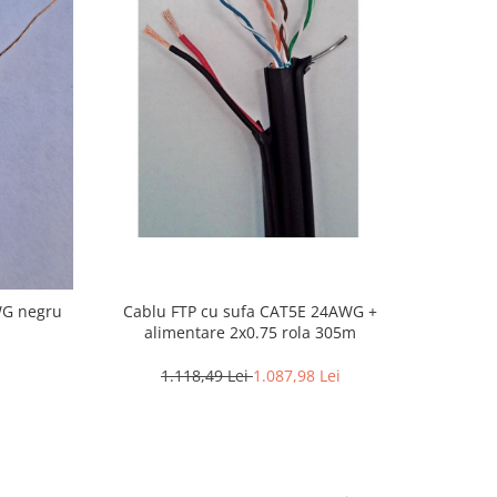
WG negru
Cablu FTP cu sufa CAT5E 24AWG +
alimentare 2x0.75 rola 305m
1.118,49 Lei
1.087,98 Lei