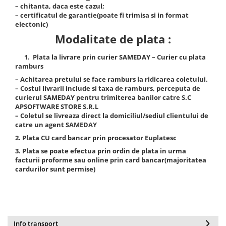
– chitanta, daca este cazul;
– certificatul de garantie(poate fi trimisa si in format
electonic)
Modalitate de plata :
1. Plata la livrare prin curier SAMEDAY – Curier cu plata
ramburs
– Achitarea pretului se face ramburs la ridicarea coletului.
– Costul livrarii include si taxa de ramburs, perceputa de
curierul SAMEDAY pentru trimiterea banilor catre S.C
APSOFTWARE STORE S.R.L
– Coletul se livreaza direct la domiciliul/sediul clientului de
catre un agent SAMEDAY
2. Plata CU card bancar prin procesator Euplatesc
3. Plata se poate efectua prin ordin de plata in urma
facturii proforme sau online prin card bancar(majoritatea
cardurilor sunt permise)
Info transport