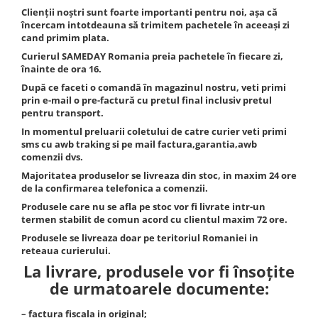
Clienții noștri sunt foarte importanti pentru noi, așa că
încercam intotdeauna să trimitem pachetele în aceeași zi
cand primim plata.
Curierul SAMEDAY Romania preia pachetele în fiecare zi,
înainte de ora 16.
După ce faceti o comandă în magazinul nostru, veti primi
prin e-mail o pre-factură cu pretul final inclusiv pretul
pentru transport.
In momentul preluarii coletului de catre curier veti primi
sms cu awb traking si pe mail factura,garantia,awb
comenzii dvs.
Majoritatea produselor se livreaza din stoc, in maxim 24 ore
de la confirmarea telefonica a comenzii.
Produsele care nu se afla pe stoc vor fi livrate intr-un
termen stabilit de comun acord cu clientul maxim 72 ore.
Produsele se livreaza doar pe teritoriul Romaniei in
reteaua curierului.
La livrare, produsele vor fi însoțite
de urmatoarele documente:
– factura fiscala in original;