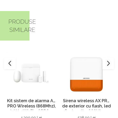
PRODUSE
SIMILARE
Kit sistem de alarma AX
Sirena wireless AX PRO
PRO Wireless (868Mhz),
de exterior cu flash, led
LAN + Wi-Fi + GPRS –
Portocaliu, 868Mhz –
HIKVISION DS-PWA64-
HIKVISION DS-PS1-E-
1.300,00 Lei
528,00 Lei