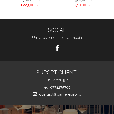
Kit-WE
WE-O
1.223,00 Lei
510,00 Lei
SOCIAL
Urmareste-ne in social media
SUPORT CLIENTI
Luni-Vineri 9-15
0771275700
contact@camerepro.ro