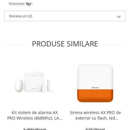
Greutate:
8gr.
Review-uri
(0)
PRODUSE SIMILARE
Kit sistem de alarma AX
Sirena wireless AX PRO de
PRO Wireless (868Mhz), LAN
exterior cu flash, led
+ Wi-Fi + GPRS – HIKVISION
Portocaliu, 868Mhz –
DS-PWA64-Kit-WE
HIKVISION DS-PS1-E-WE-O
1.300,00 Lei
528,00 Lei