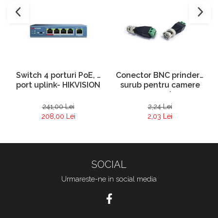
Conector BNC prindere
Switch 4 porturi PoE, 1
surub pentru camere
port uplink- HIKVISION
supraveghere
2,24 Lei
241,00 Lei
2,03 Lei
208,00 Lei
SOCIAL
Urmareste-ne in social media