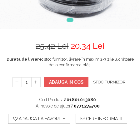
25,42 Lei
20,34 Lei
Durata de livrare:
stoc furnizor, livrare în maxim 2-3 zile lucrătoare
de la confirmarea plății
ADAUGA IN COS
STOC FURNIZOR
Cod Produs:
201801013080
Ai nevoie de ajutor?
0771275700
ADAUGA LA FAVORITE
CERE INFORMATII