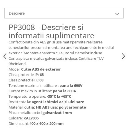
Descriere
PP3008 - Descriere si
informatii suplimentare
Confectionata din ABS gri si usa mata’permite realizarea
conexiunilor precum si montarea unor echipamente in mediul
exterior. Montare aparenta cu ajutorul clemelor incluse.
Contraplaca metalica galvanizata inclusa. Certificare TUV
Rheinland.
Model:
Cutie ABS de exterior
Clasa protectie IP:
65
Clasa pretectie IK:
08
Tensiune maxima in utilizare :
pana la 690V
Curent maxim in utilizare:
pana la 800A
Temperatura operare:
-35°C la +65°C
Rezistenta la:
agenti chimici acizi ulei sare
Material:
cutia: HB ABS usa: polycarbonate
Placa metalica:
otel galvanizat 1mm
Culoare:
RAL7035
Dimensiuni:
400 x 600 x 200 mm