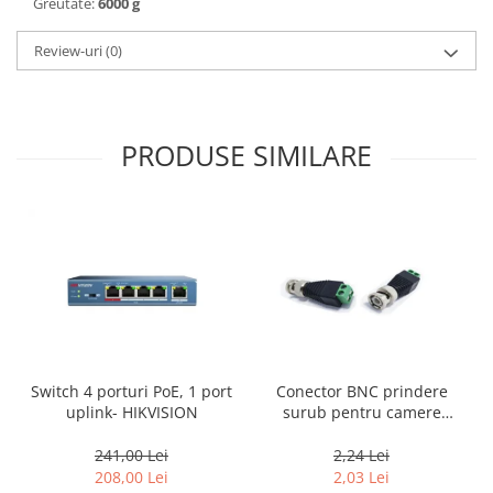
Greutate:
6000 g
Review-uri
(0)
PRODUSE SIMILARE
Conector BNC prindere
Switch 4 porturi PoE, 1 port
surub pentru camere
uplink- HIKVISION
supraveghere
2,24 Lei
241,00 Lei
2,03 Lei
208,00 Lei