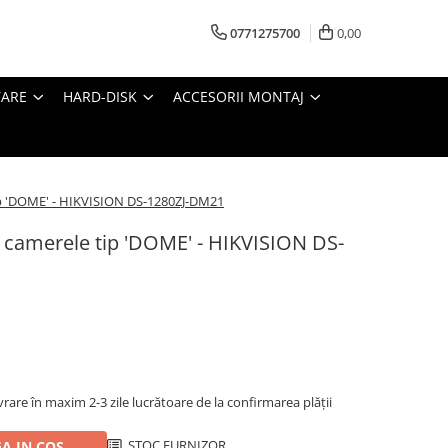
0771275700
0,00
TARE
HARD-DISK
ACCESORII MONTAJ
ip 'DOME' - HIKVISION DS-1280ZJ-DM21
 camerele tip 'DOME' - HIKVISION DS-
ivrare în maxim 2-3 zile lucrătoare de la confirmarea plății
STOC FURNIZOR
A IN COS