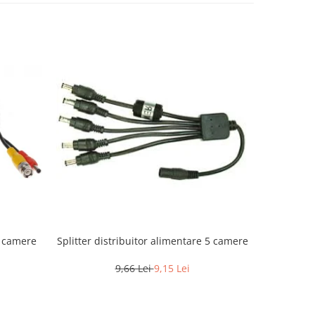
u camere
Splitter distribuitor alimentare 5 camere
Mufa a
9,66 Lei
9,15 Lei