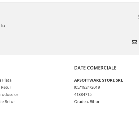
dia
DATE COMERCIALE
 Plata
APSOFTWARE STORE SRL
e Retur
J05/1824/2019
Produselor
41384715
de Retur
Oradea, Bihor
L