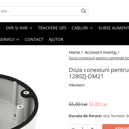
DVR ȘI NVR
TRACKERE GPS
CABLURI
SURSE ALIMEN
SERVICII
CONTACT
AJUTOR
Home /
Accesorii montaj /
Doza conexiuni pentru camerele t
Doza conexiuni pentru
1280ZJ-DM21
Hikvision
65,00 Lei
55,00 Lei
Durata de livrare:
stoc furnizor, l
ADAUG