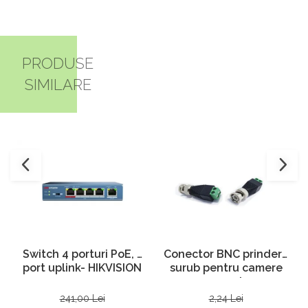
PRODUSE
SIMILARE
Conector BNC prindere
Switch 4 porturi PoE, 1
surub pentru camere
port uplink- HIKVISION
supraveghere
2,24 Lei
241,00 Lei