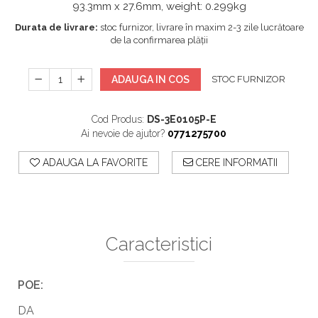
93.3mm x 27.6mm, weight: 0.299kg
Durata de livrare:
stoc furnizor, livrare în maxim 2-3 zile lucrătoare
de la confirmarea plății
ADAUGA IN COS
STOC FURNIZOR
Cod Produs:
DS-3E0105P-E
Ai nevoie de ajutor?
0771275700
ADAUGA LA FAVORITE
CERE INFORMATII
Caracteristici
POE:
DA