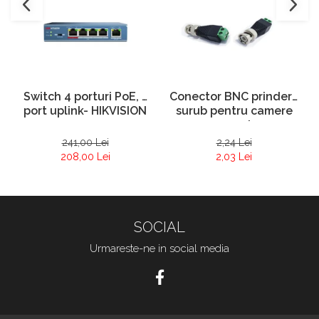
Conector BNC prindere
Switch 4 porturi PoE, 1
surub pentru camere
port uplink- HIKVISION
supraveghere
2,24 Lei
241,00 Lei
2,03 Lei
208,00 Lei
SOCIAL
Urmareste-ne in social media