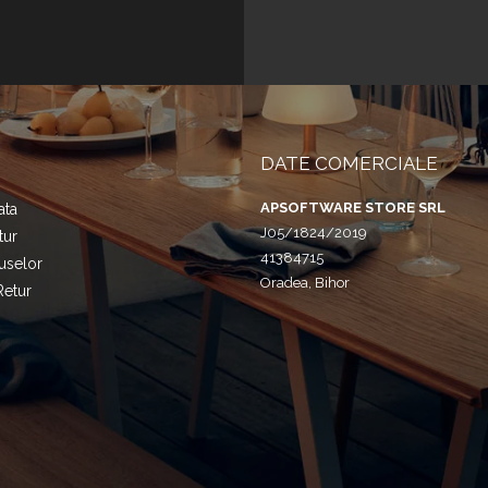
DATE COMERCIALE
APSOFTWARE STORE SRL
ata
J05/1824/2019
tur
41384715
uselor
Oradea, Bihor
Retur