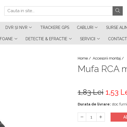
DVR ȘI NVR
TRACKERE GPS
CABLURI
SURSE ALI
RFOANE
DETECTIE & EFRACTIE
SERVICII
CONTACT
Home /
Accesorii montaj /
Mufa RCA m
1,83 Lei
1,53 L
Durata de livrare:
stoc furni
A