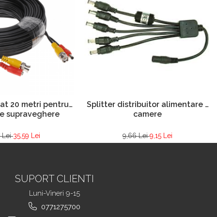
Splitter distribuitor alimentare 5
at 20 metri pentru
camere
e supraveghere
9,66 Lei
9,15 Lei
 Lei
35,59 Lei
SUPORT CLIENTI
Luni-Vineri 9-15
0771275700