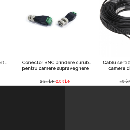
Conector BNC prindere surub
rt
Cablu sertiz
pentru camere supraveghere
camere d
2,24 Lei
2,03 Lei
40,67