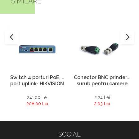
SIMILARE
Conector BNC prindere
Switch 4 porturi PoE, 1
surub pentru camere
port uplink- HIKVISION
supraveghere
2,24 Lei
241,00 Lei
2,03 Lei
208,00 Lei
SOCIAL