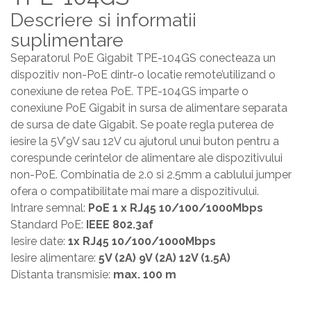
Descriere si informatii
suplimentare
Separatorul PoE Gigabit TPE-104GS conecteaza un
dispozitiv non-PoE dintr-o locatie remote’utilizand o
conexiune de retea PoE. TPE-104GS imparte o
conexiune PoE Gigabit in sursa de alimentare separata
de sursa de date Gigabit. Se poate regla puterea de
iesire la 5V’9V sau 12V cu ajutorul unui buton pentru a
corespunde cerintelor de alimentare ale dispozitivului
non-PoE. Combinatia de 2.0 si 2.5mm a cablului jumper
ofera o compatibilitate mai mare a dispozitivului.
Intrare semnal:
PoE 1 x RJ45 10/100/1000Mbps
Standard PoE:
IEEE 802.3af
Iesire date:
1x RJ45 10/100/1000Mbps
Iesire alimentare:
5V (2A) 9V (2A) 12V (1.5A)
Distanta transmisie:
max. 100 m