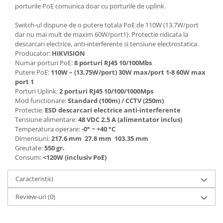
porturile PoE comunica doar cu porturile de uplink.
Switch-ul dispune de o putere totala PoE de 110W (13.7W/port
dar nu mai mult de maxim 60W/port1). Protectie ridicata la
descarcari electrice, anti-interferente si tensiune electrostatica.
Producator:
HIKVISION
Numar porturi PoE:
8 porturi RJ45 10/100Mbs
Putere PoE:
110W – (13.75W/port) 30W max/port 1-8 60W max
port 1
Porturi Uplink:
2 porturi RJ45 10/100/1000Mps
Mod functionare:
Standard (100m) / CCTV (250m)
Protectie:
ESD descarcari electrice anti-interferente
Tensiune alimentare:
48 VDC 2.5 A (alimentator inclus)
Temperatura operare:
-0° ~ +40 °C
Dimensiuni:
217.6 mm 27.8 mm 103.35 mm
Greutate:
550 gr.
Consum:
<120W (inclusiv PoE)
Caracteristici
Review-uri
(0)