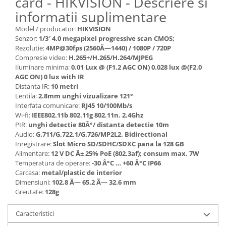
card - HIKVISION - Descriere si
informatii suplimentare
Model / producator:
HIKVISION
Senzor:
1/3′ 4.0 megapixel progressive scan CMOS;
Rezolutie:
4MP@30fps (2560Ã—1440) / 1080P / 720P
Compresie video:
H.265+/H.265/H.264/MJPEG
Iluminare minima:
0.01 Lux @ (F1.2 AGC ON) 0.028 lux @(F2.0
AGC ON) 0 lux with IR
Distanta IR:
10 metri
Lentila:
2.8mm unghi vizualizare 121°
Interfata comunicare:
RJ45 10/100Mb/s
Wi-fi:
IEEE802.11b 802.11g 802.11n. 2.4Ghz
PIR:
unghi detectie 80Â°/ distanta detectie 10m
Audio:
G.711/G.722.1/G.726/MP2L2. Bidirectional
Inregistrare:
Slot Micro SD/SDHC/SDXC pana la 128 GB
Alimentare:
12 V DC Â± 25% PoE (802.3af); consum max. 7W
Temperatura de operare:
-30 Â°C … +60 Â°C IP66
Carcasa:
metal/plastic de interior
Dimensiuni:
102.8 Ã— 65.2 Ã— 32.6 mm
Greutate:
128g
Caracteristici