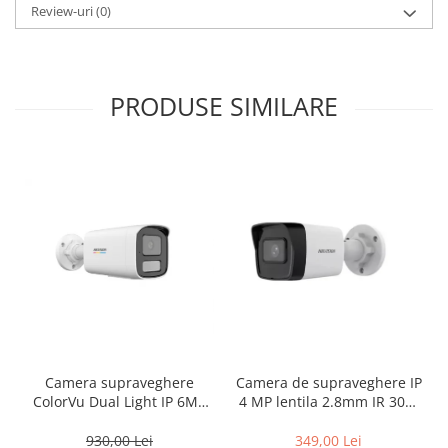
Review-uri
(0)
PRODUSE SIMILARE
Camera supraveghere
Camera de supraveghere IP
ColorVu Dual Light IP 6MP
4 MP lentila 2.8mm IR 30m
lentila 4mm IR 50m Lumină
EXIR 2.0 PoE – Hikvision –
Albă 50m Microfon –
DS-2CD1041G0-I-2.8mm
930,00 Lei
349,00 Lei