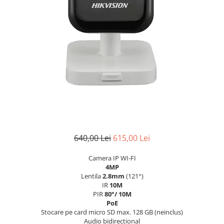
640,00 Lei
615,00 Lei
Camera IP WI-FI
4MP
Lentila
2.8mm
(121°)
IR
10M
PIR
80°/ 10M
PoE
Stocare pe card micro SD max. 128 GB (neinclus)
Audio bidirectional