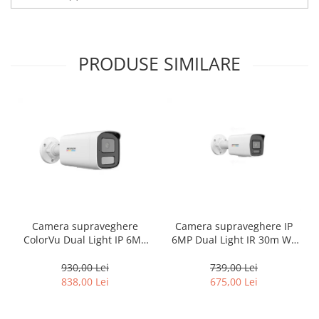
PRODUSE SIMILARE
Camera supraveghere
Camera supraveghere IP
ColorVu Dual Light IP 6MP
6MP Dual Light IR 30m WL
lentila 4mm IR 50m Lumină
30m microfon PoE ColorVu –
Albă 50m Microfon –
Hikvision – DS-
930,00 Lei
739,00 Lei
HIKVISION DS-2CD1T67G2H-
2CD1067G2H-LIU-2.8mm
838,00 Lei
675,00 Lei
LIU-4mm