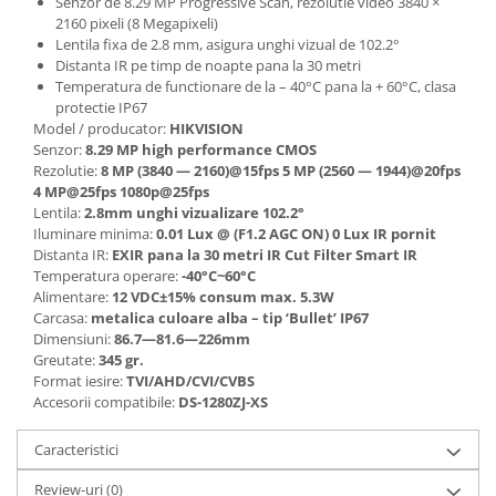
Senzor de 8.29 MP Progressive Scan, rezolutie video 3840 ×
2160 pixeli (8 Megapixeli)
Lentila fixa de 2.8 mm, asigura unghi vizual de 102.2°
Distanta IR pe timp de noapte pana la 30 metri
Temperatura de functionare de la – 40°C pana la + 60°C, clasa
protectie IP67
Model / producator:
HIKVISION
Senzor:
8.29 MP high performance CMOS
Rezolutie:
8 MP (3840 — 2160)@15fps 5 MP (2560 — 1944)@20fps
4 MP@25fps 1080p@25fps
Lentila:
2.8mm unghi vizualizare 102.2°
Iluminare minima:
0.01 Lux @ (F1.2 AGC ON) 0 Lux IR pornit
Distanta IR:
EXIR pana la 30 metri IR Cut Filter Smart IR
Temperatura operare:
-40°C~60°C
Alimentare:
12 VDC±15% consum max. 5.3W
Carcasa:
metalica culoare alba – tip ‘Bullet’ IP67
Dimensiuni:
86.7—81.6—226mm
Greutate:
345 gr.
Format iesire:
TVI/AHD/CVI/CVBS
Accesorii compatibile:
DS-1280ZJ-XS
Caracteristici
Review-uri
(0)