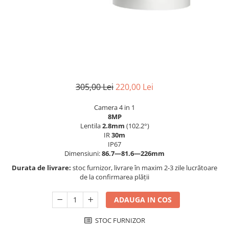
305,00 Lei
220,00 Lei
Camera 4 in 1
8MP
Lentila
2.8mm
(102.2°)
IR
30m
IP67
Dimensiuni:
86.7—81.6—226mm
Durata de livrare:
stoc furnizor, livrare în maxim 2-3 zile lucrătoare
de la confirmarea plății
ADAUGA IN COS
STOC FURNIZOR