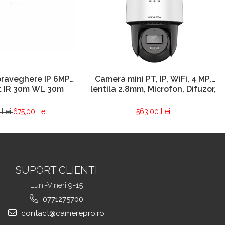
raveghere IP 6MP
Camera mini PT, IP, WiFi, 4 MP,
t IR 30m WL 30m
lentila 2.8mm, Microfon, Difuzor,
ColorVu – Hikvision
IR 30m, AutoTracking Lite –
067G2H-LIU-2.8mm
Hikvision DS-2DE2C400IWG-W-
 Lei
675,00 Lei
563,00 Lei
2.8mm
SUPORT CLIENTI
Luni-Vineri 9-15
0771275700
contact@camerepro.ro