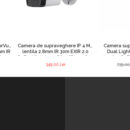
Camera sup
orVu
Camera de supraveghere IP 4 MP
Dual Ligh
mm IR
lentila 2.8mm IR 30m EXIR 2.0
microfon PoE 
fon –
PoE – Hikvision – DS-2CD1041G0-
– DS-2CD1
LIU-
I-2.8mm
739,00
349,00 Lei