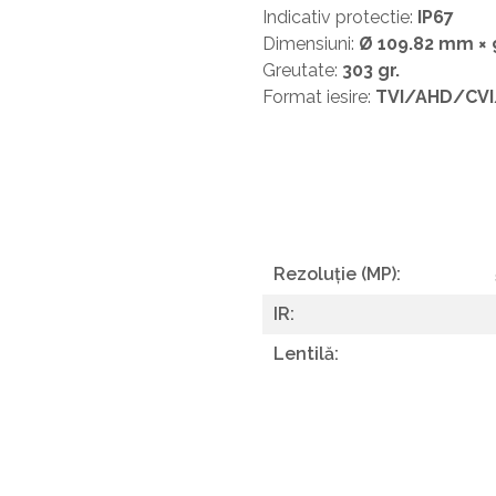
Indicativ protectie:
IP67
Dimensiuni:
Ø 109.82 mm ×
Greutate:
303 gr.
Format iesire:
TVI/AHD/CV
Rezoluție (MP):
IR:
Lentilă: