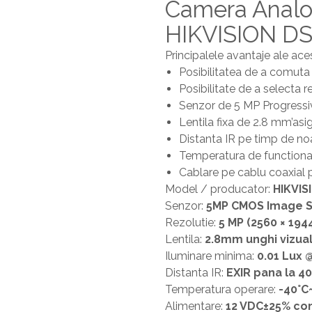
Camera Analog
HIKVISION D
Principalele avantaje ale ace
Posibilitatea de a comut
Posibilitate de a selecta
Senzor de 5 MP Progressiv
Lentila fixa de 2.8 mm’asi
Distanta IR pe timp de no
Temperatura de functionar
Cablare pe cablu coaxial 
Model / producator:
HIKVIS
Senzor:
5MP CMOS Image 
Rezolutie:
5 MP (2560 × 19
Lentila:
2.8mm unghi vizual
Iluminare minima:
0.01 Lux @
Distanta IR:
EXIR pana la 40
Temperatura operare:
-40°C
Alimentare:
12 VDC±25% co