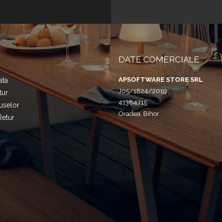
DATE COMERCIALE
APSOFTWARE STORE SRL
ata
J05/1824/2019
tur
41384715
uselor
Oradea, Bihor
Retur