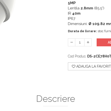
5MP
Lentila
2.8mm
(85.5°)
IR
40m
IP67
Dimensiuni:
Ø 109.82 m
Durata de livrare:
stoc furni
A
Cod Produs:
DS-2CE78H0T
ADAUGA LA FAVORIT
Descriere