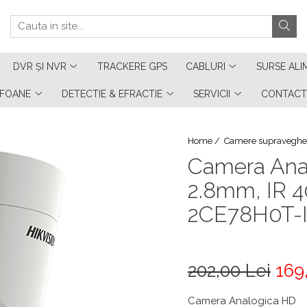
DVR ȘI NVR
TRACKERE GPS
CABLURI
SURSE ALI
RFOANE
DETECTIE & EFRACTIE
SERVICII
CONTACT
Home /
Camere supraveghe
Camera Anal
2.8mm, IR 
2CE78H0T-
202,00 Lei
169
Camera Analogica HD