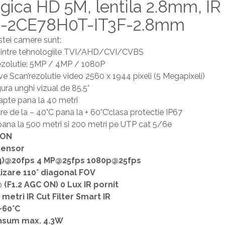
ica HD 5M, lentila 2.8mm, IR
S-2CE78H0T-IT3F-2.8mm
stei camere sunt:
a intre tehnologiile TVI/AHD/CVI/CVBS
 rezolutie: 5MP / 4MP / 1080P
e Scan’rezolutie video 2560 x 1944 pixeli (5 Megapixeli)
gura unghi vizual de 85.5°
apte pana la 40 metri
e de la – 40°C pana la + 60°C’clasa protectie IP67
pana la 500 metri si 200 metri pe UTP cat 5/6e
ION
Sensor
44)@20fps 4 MP@25fps 1080p@25fps
izare 110° diagonal FOV
 (F1.2 AGC ON) 0 Lux IR pornit
 metri IR Cut Filter Smart IR
~60°C
nsum max. 4.3W