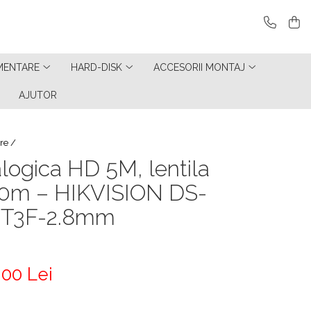
MENTARE
HARD-DISK
ACCESORII MONTAJ
AJUTOR
re /
ogica HD 5M, lentila
40m – HIKVISION DS-
IT3F-2.8mm
,00 Lei