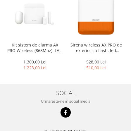
Kit sistem de alarma AX
Sirena wireless AX PRO de
PRO Wireless (868Mhz), LAN
exterior cu flash, led
+ Wi-Fi + GPRS – HIKVISION
Portocaliu, 868Mhz –
DS-PWA64-Kit-WE
HIKVISION DS-PS1-E-WE-O
1.300,00 Lei
528,00 Lei
1.223,00 Lei
510,00 Lei
SOCIAL
Urmareste-ne in social media