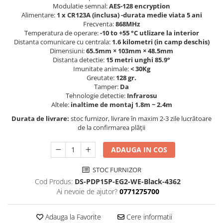
Modulatie semnal:
AES-128 encryption
Alimentare:
1 x CR123A (inclusa) -durata medie viata 5 ani
Frecventa:
868MHz
Temperatura de operare:
-10 to +55 °C utlizare la interior
Distanta comunicare cu centrala:
1.6 kilometri (in camp deschis)
Dimensiuni:
65.5mm × 103mm × 48.5mm
Distanta detectie:
15 metri unghi 85.9°
Imunitate animale:
< 30Kg
Greutate:
128 gr.
Tamper:
Da
Tehnologie detectie:
Infrarosu
Altele:
inaltime de montaj 1.8m ~ 2.4m
Durata de livrare:
stoc furnizor, livrare în maxim 2-3 zile lucrătoare
de la confirmarea plății
ADAUGA IN COS
STOC FURNIZOR
Cod Produs:
DS-PDP15P-EG2-WE-Black-4362
Ai nevoie de ajutor?
0771275700
Adauga la Favorite
Cere informatii