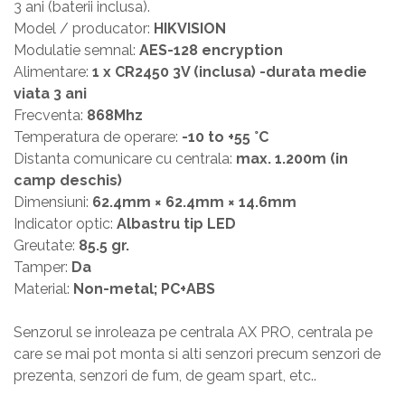
3 ani (baterii inclusa).
Model / producator:
HIKVISION
Modulatie semnal:
AES-128 encryption
Alimentare:
1 x CR2450 3V (inclusa) -durata medie
viata 3 ani
Frecventa:
868Mhz
Temperatura de operare:
-10 to +55 °C
Distanta comunicare cu centrala:
max. 1.200m (in
camp deschis)
Dimensiuni:
62.4mm × 62.4mm × 14.6mm
Indicator optic:
Albastru tip LED
Greutate:
85.5 gr.
Tamper:
Da
Material:
Non-metal; PC+ABS
Senzorul se inroleaza pe centrala AX PRO, centrala pe
care se mai pot monta si alti senzori precum senzori de
prezenta, senzori de fum, de geam spart, etc..