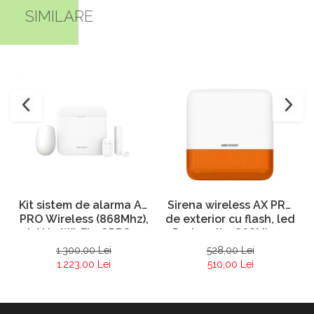
SIMILARE
Kit sistem de alarma AX
Sirena wireless AX PRO
PRO Wireless (868Mhz),
de exterior cu flash, led
LAN + Wi-Fi + GPRS –
Portocaliu, 868Mhz –
HIKVISION DS-PWA64-
HIKVISION DS-PS1-E-
1.300,00 Lei
528,00 Lei
Kit-WE
WE-O
1.223,00 Lei
510,00 Lei