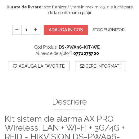
Durata de livrare:
stoc furnizor, livrare în maxim 2-3 zile lucrătoare
de la confirmarea plății
ADAUGA IN COS
STOC FURNIZOR
Cod Produs:
DS-PWA96-KIT-WE
Ai nevoie de ajutor?
0771275700
ADAUGA LA FAVORITE
CERE INFORMATII
Descriere
Kit sistem de alarma AX PRO
Wireless, LAN + Wi-Fi + 3G/4G +
RFID - HIKVISION DS-PWA96-