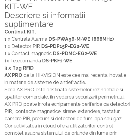
KIT-WE
Descriere si informatii
suplimentare
Continut KIT:
1 x Centrala Alarma
DS-PWA96-M-WE (868MHz)
1 x Detector PIR
DS-PDP15P-EG2-WE
1 x Contact magnetic
DS-PDMC-EG2-WE
1x Telecomanda
DS-PKF1-WE
3 x Tag RFID
AX PRO
de la HIKVISION este cea mai recenta inovatie
in materie de sisteme de antiefractie.
Seria AX PRO este destinata sistemelor rezindetiale si
spatiilor comerciale, iIn vederea securizarii perimetrului.
AX PRO poate inrola echipamente periferice ca detectori
PIR, contacte magnetice, sirene, extendere, tastaturi,
camere PIR, precum si detectori de fum, apa sau gaz.
Conectivitatea in cloud ofera utilizatorilor control
complet asupra sistemului de oriunde din lume prin