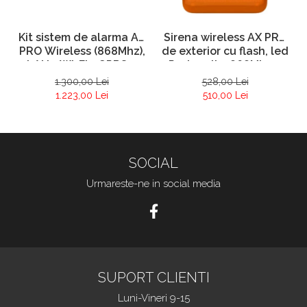
Kit sistem de alarma AX
Sirena wireless AX PRO
PRO Wireless (868Mhz),
de exterior cu flash, led
LAN + Wi-Fi + GPRS –
Portocaliu, 868Mhz –
HIKVISION DS-PWA64-
HIKVISION DS-PS1-E-
1.300,00 Lei
528,00 Lei
Kit-WE
WE-O
1.223,00 Lei
510,00 Lei
SOCIAL
Urmareste-ne in social media
SUPORT CLIENTI
Luni-Vineri 9-15