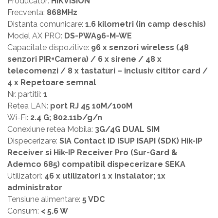
Producator:
HIKVISION
Frecventa:
868MHz
Distanta comunicare:
1.6 kilometri (in camp deschis)
Model AX PRO:
DS-PWA96-M-WE
Capacitate dispozitive:
96 x senzori wireless (48
senzori PIR+Camera) / 6 x sirene / 48 x
telecomenzi / 8 x tastaturi – inclusiv cititor card /
4 x Repetoare semnal
Nr. partitii:
1
Retea LAN:
port RJ 45 10M/100M
Wi-Fi:
2.4 G; 802.11b/g/n
Conexiune retea Mobila:
3G/4G DUAL SIM
Dispecerizare:
SIA Contact ID ISUP ISAPI (SDK) Hik-IP
Receiver si Hik-IP Receiver Pro (Sur-Gard &
Ademco 685) compatibil dispecerizare SEKA
Utilizatori:
46 x utilizatori 1 x instalator; 1x
administrator
Tensiune alimentare:
5 VDC
Consum:
< 5.6 W