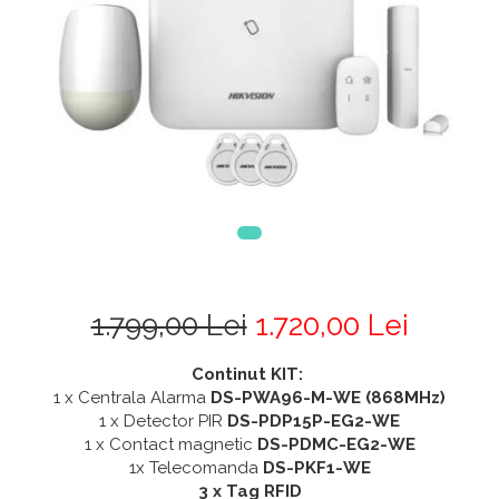
1.799,00 Lei
1.720,00 Lei
Continut KIT:
1 x Centrala Alarma
DS-PWA96-M-WE (868MHz)
1 x Detector PIR
DS-PDP15P-EG2-WE
1 x Contact magnetic
DS-PDMC-EG2-WE
1x Telecomanda
DS-PKF1-WE
3 x Tag RFID