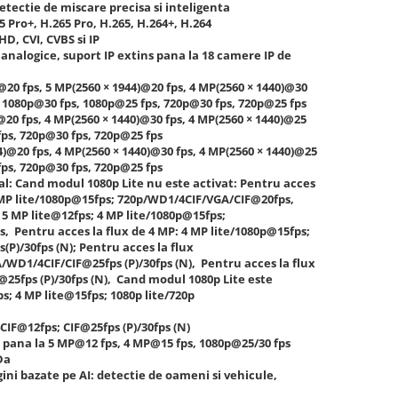
tectie de miscare precisa si inteligenta
5 Pro+, H.265 Pro, H.265, H.264+, H.264
D, CVI, CVBS si IP
analogice, suport IP extins pana la 18 camere IP de
@20 fps, 5 MP(2560 × 1944)@20 fps, 4 MP(2560 × 1440)@30
, 1080p@30 fps, 1080p@25 fps, 720p@30 fps, 720p@25 fps
@20 fps, 4 MP(2560 × 1440)@30 fps, 4 MP(2560 × 1440)@25
fps, 720p@30 fps, 720p@25 fps
4)@20 fps, 4 MP(2560 × 1440)@30 fps, 4 MP(2560 × 1440)@25
fps, 720p@30 fps, 720p@25 fps
al: Cand modul 1080p Lite nu este activat: Pentru acces
4 MP lite/1080p@15fps; 720p/WD1/4CIF/VGA/CIF@20fps,
 5 MP lite@12fps; 4 MP lite/1080p@15fps;
 Pentru acces la flux de 4 MP: 4 MP lite/1080p@15fps;
P)/30fps (N); Pentru acces la flux
/WD1/4CIF/CIF@25fps (P)/30fps (N), Pentru acces la flux
25fps (P)/30fps (N), Cand modul 1080p Lite este
ps; 4 MP lite@15fps; 1080p lite/720p
CIF@12fps; CIF@25fps (P)/30fps (N)
 pana la 5 MP@12 fps, 4 MP@15 fps, 1080p@25/30 fps
Da
ini bazate pe AI: detectie de oameni si vehicule,