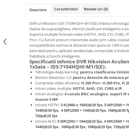
Caracteristici
Review-uri
(0)
Descriere
DVR-ul Hikvision IDS-7104HQHI-M1/S(E) imbina tehnologia 
clasice de supraveghere, oferind clasificare inteligenta a ti
Suporta multiple formate video (HDTVI, AHD, CVI, CVBS, I
Pro+. Cu functii precum transmisie audio prin cablu coaxial,
compatibilitate extinsa la distante mari (pana la 1200 m p
este ideal pentru aplicatii rezidentiale, comerciale si industr
fiabilitate si functii inteligente.
Specificatii tehnice DVR Hikvision AcuSen
1xSata – IDS-7104HQHI-M1/S(E):
Tehnologie deep learning:
pentru clasificarea tintel
Motion Detection 2.0:
pentru detectie de miscare pre
Compresie video eficienta:
H.265 Pro+, H.265 Pro, H.2
Intrari video multiple:
HDTVI, AHD, CVI, CVBS si IP
Intrari analogice:
4 canale BNC analogice, suport IP 
maxim 5 MP
Intrare HDTVI:
3 K(2960 x 1665)@20 fps, 5 MP(2560 × 1
1440)@30 fps, 4 MP(2560 × 1440)@25 fps, 1080p@30 f
720p@25 fps
Intrare AHD:
5 MP(2592 × 1944)@20 fps, 4 MP(2560 × 1
1440)@25 fps, 1080p@30 fps, 1080p@25 fps, 720p@30