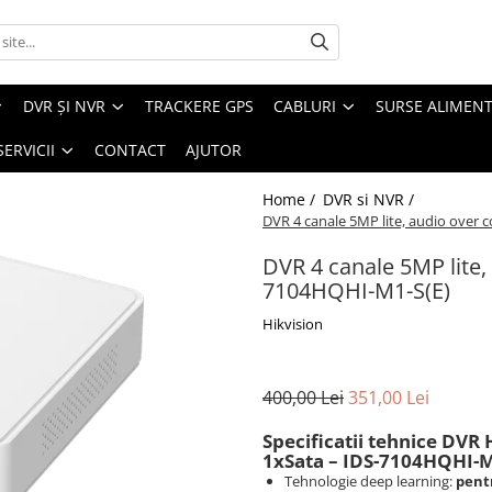
DVR ȘI NVR
TRACKERE GPS
CABLURI
SURSE ALIMEN
SERVICII
CONTACT
AJUTOR
Home /
DVR si NVR /
DVR 4 canale 5MP lite, audio over
DVR 4 canale 5MP lite,
7104HQHI-M1-S(E)
Hikvision
400,00 Lei
351,00 Lei
Specificatii tehnice DVR
1xSata – IDS-7104HQHI-M
Tehnologie deep learning:
pentr