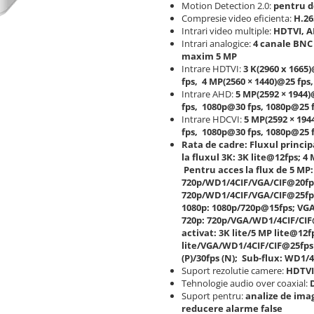
Motion Detection 2.0:
pentru de
Compresie video eficienta:
H.26
Intrari video multiple:
HDTVI, AH
Intrari analogice:
4 canale BNC 
maxim 5 MP
Intrare HDTVI:
3 K(2960 x 1665)
fps, 4 MP(2560 × 1440)@25 fps
Intrare AHD:
5 MP(2592 × 1944)
fps, 1080p@30 fps, 1080p@25 
Intrare HDCVI:
5 MP(2592 × 194
fps, 1080p@30 fps, 1080p@25 
Rata de cadre: Fluxul princip
la fluxul 3K: 3K lite@12fps; 
Pentru acces la flux de 5 MP:
720p/WD1/4CIF/VGA/CIF@20fps,
720p/WD1/4CIF/VGA/CIF@25fps(
1080p: 1080p/720p@15fps; VGA
720p: 720p/VGA/WD1/4CIF/CIF@
activat: 3K lite/5 MP lite@12f
lite/VGA/WD1/4CIF/CIF@25fps
(P)/30fps (N); Sub-flux: WD1/4
Suport rezolutie camere:
HDTVI
Tehnologie audio over coaxial:
Suport pentru:
analize de imag
reducere alarme false