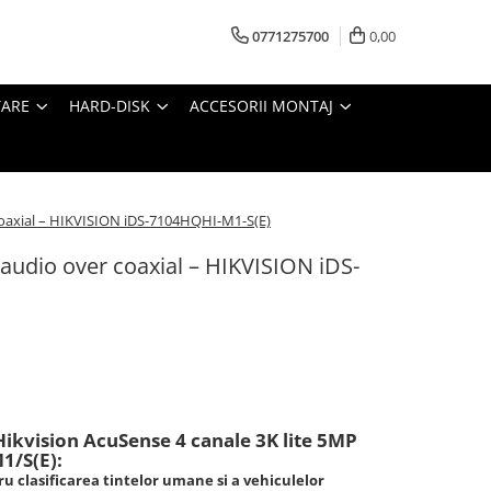
0771275700
0,00
TARE
HARD-DISK
ACCESORII MONTAJ
 coaxial – HIKVISION iDS-7104HQHI-M1-S(E)
 audio over coaxial – HIKVISION iDS-
 Hikvision AcuSense 4 canale 3K lite 5MP
1/S(E):
u clasificarea tintelor umane si a vehiculelor