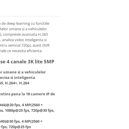
de deep learning cu functiile
ntelor umane si a vehiculelor.
P), compresie avansata H.265
 analiza video inteligenta si
entru semnal 720p), acest DVR
iale ce necesita eficienta,
se 4 canale 3K lite 5MP
or umane si a vehiculelor
cisa si inteligenta
65, H.264+, H.264
extins pana la 18 camere IP de
944)@20 fps, 4 MP(2560 ×
ps, 1080p@25 fps, 720p@30 fps,
440)@30 fps, 4 MP(2560 ×
 fps, 720p@25 fps