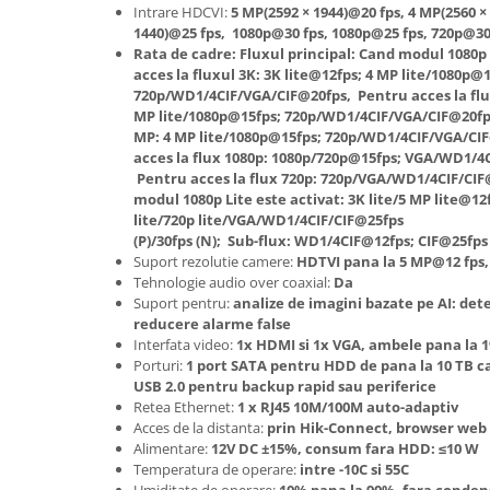
Intrare HDCVI:
5 MP(2592 × 1944)@20 fps, 4 MP(2560 ×
1440)@25 fps, 1080p@30 fps, 1080p@25 fps, 720p@30
Rata de cadre: Fluxul principal: Cand modul 1080p 
acces la fluxul 3K: 3K lite@12fps; 4 MP lite/1080p@1
720p/WD1/4CIF/VGA/CIF@20fps, Pentru acces la flux
MP lite/1080p@15fps; 720p/WD1/4CIF/VGA/CIF@20fps
MP: 4 MP lite/1080p@15fps; 720p/WD1/4CIF/VGA/CIF
acces la flux 1080p: 1080p/720p@15fps; VGA/WD1/4CI
Pentru acces la flux 720p: 720p/VGA/WD1/4CIF/CIF@
modul 1080p Lite este activat: 3K lite/5 MP lite@12
lite/720p lite/VGA/WD1/4CIF/CIF@25fps
(P)/30fps (N); Sub-flux: WD1/4CIF@12fps; CIF@25fps 
Suport rezolutie camere:
HDTVI pana la 5 MP@12 fps,
Tehnologie audio over coaxial:
Da
Suport pentru:
analize de imagini bazate pe AI: det
reducere alarme false
Interfata video:
1x HDMI si 1x VGA, ambele pana la 1
Porturi:
1 port SATA pentru HDD de pana la 10 TB ca
USB 2.0 pentru backup rapid sau periferice
Retea Ethernet:
1 x RJ45 10M/100M auto-adaptiv
Acces de la distanta:
prin Hik-Connect, browser web s
Alimentare:
12V DC ±15%, consum fara HDD: ≤10 W
Temperatura de operare:
intre -10C si 55C
Umiditate de operare:
10% pana la 90%, fara conden