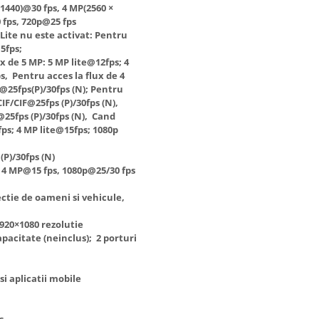
 1440)@30 fps, 4 MP(2560 ×
 fps, 720p@25 fps
Lite nu este activat: Pentru
5fps;
 de 5 MP: 5 MP lite@12fps; 4
, Pentru acces la flux de 4
@25fps(P)/30fps (N); Pentru
F/CIF@25fps (P)/30fps (N),
25fps (P)/30fps (N), Cand
fps; 4 MP lite@15fps; 1080p
(P)/30fps (N)
 4 MP@15 fps, 1080p@25/30 fps
ectie de oameni si vehicule,
920×1080 rezolutie
pacitate (neinclus); 2 porturi
i aplicatii mobile
s