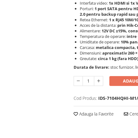
Interfata video:
1x HDMI si 1x 
Porturi:
1 port SATA pentru HD
2.0 pentru backup rapid sau 
Retea Ethernet:
1 x RJ45 10M/
Acces de la distanta:
prin Hik-C
Alimentare:
12V DC ±15%, con
Temperatura de operare:
intre 
Umiditate de operare:
10% pana
Carcasa:
metalica compacta, t
Dimensiuni:
aproximativ 260 ×
Greutate:
circa 1 kg (fara HDD
Durata de livrare:
stoc furnizor, l
ADAUG
Cod Produs:
IDS-7104HQHI-M1/
Adauga la Favorite
Cere 