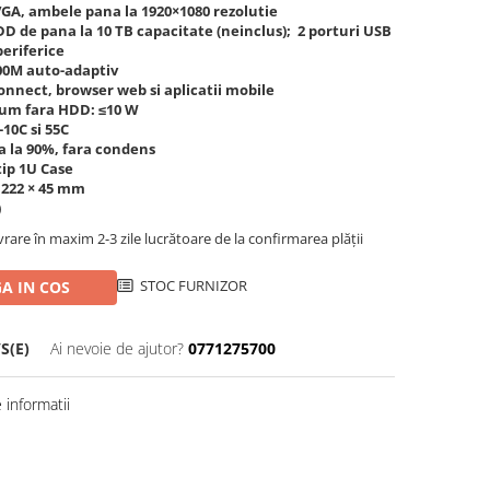
VGA, ambele pana la 1920×1080 rezolutie
D de pana la 10 TB capacitate (neinclus); 2 porturi USB
periferice
100M auto-adaptiv
onnect, browser web si aplicatii mobile
sum fara HDD: ≤10 W
-10C si 55C
 la 90%, fara condens
ip 1U Case
 222 × 45 mm
)
ivrare în maxim 2-3 zile lucrătoare de la confirmarea plății
STOC FURNIZOR
A IN COS
S(E)
Ai nevoie de ajutor?
0771275700
informatii