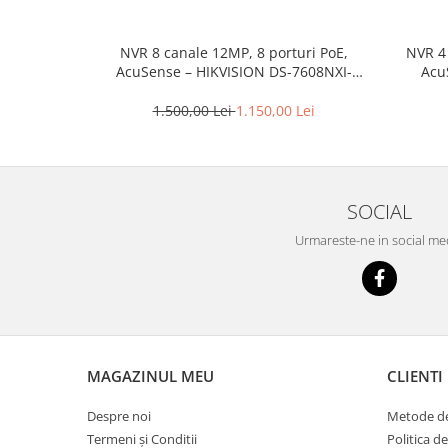
NVR 8 canale 12MP, 8 porturi PoE,
NVR 4 
AcuSense – HIKVISION DS-7608NXI-
AcuS
K1/8P
Hik
1.500,00 Lei
1.150,00 Lei
SOCIAL
Urmareste-ne in social me
MAGAZINUL MEU
CLIENTI
Despre noi
Metode de
Termeni și Conditii
Politica d