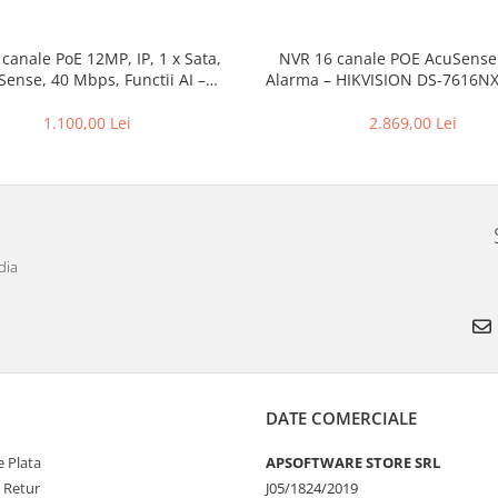
canale PoE 12MP, IP, 1 x Sata,
NVR 16 canale POE AcuSense
ense, 40 Mbps, Functii AI –
Alarma – HIKVISION DS-7616NX
vision DS-7604NXI-K1/4P(D)
1.100,00 Lei
2.869,00 Lei
dia
DATE COMERCIALE
 Plata
APSOFTWARE STORE SRL
e Retur
J05/1824/2019