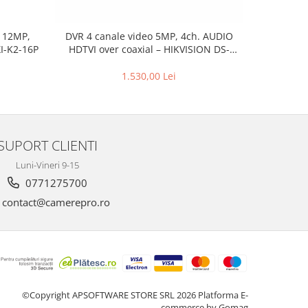
 12MP,
DVR 4 canale video 5MP, 4ch. AUDIO
DVR 8 can
I-K2-16P
HDTVI over coaxial – HIKVISION DS-
over coax
7104HUHI-K1(S)
1.530,00 Lei
3
SUPORT CLIENTI
Luni-Vineri 9-15
0771275700
contact@camerepro.ro
©Copyright APSOFTWARE STORE SRL 2026
Platforma E-
commerce by Gomag