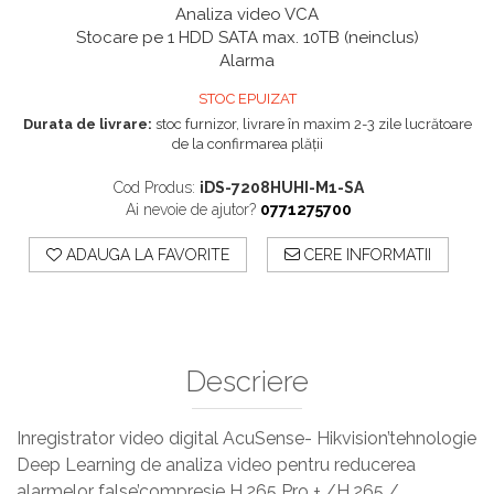
Analiza video VCA
Stocare pe 1 HDD SATA max. 10TB (neinclus)
Alarma
STOC EPUIZAT
Durata de livrare:
stoc furnizor, livrare în maxim 2-3 zile lucrătoare
de la confirmarea plății
Cod Produs:
iDS-7208HUHI-M1-SA
Ai nevoie de ajutor?
0771275700
ADAUGA LA FAVORITE
CERE INFORMATII
Descriere
Inregistrator video digital AcuSense- Hikvision’tehnologie
Deep Learning de analiza video pentru reducerea
alarmelor false’compresie H.265 Pro + /H.265 /