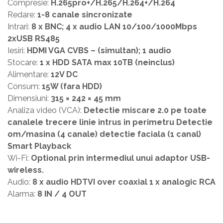
Compresie:
H.265pro+/H.265/H.264+/H.264
Redare:
1-8 canale sincronizate
Intrari:
8 x BNC; 4 x audio LAN 10/100/1000Mbps
2xUSB RS485
Iesiri:
HDMI VGA CVBS – (simultan); 1 audio
Stocare:
1 x HDD SATA max 10TB (neinclus)
Alimentare:
12V DC
Consum:
15W (fara HDD)
Dimensiuni:
315 × 242 × 45 mm
Analiza video (VCA):
Detectie miscare 2.0 pe toate
canalele trecere linie intrus in perimetru Detectie
om/masina (4 canale) detectie faciala (1 canal)
Smart Playback
Wi-Fi:
Optional prin intermediul unui adaptor USB-
wireless.
Audio:
8 x audio HDTVI over coaxial 1 x analogic RCA
Alarma:
8 IN / 4 OUT