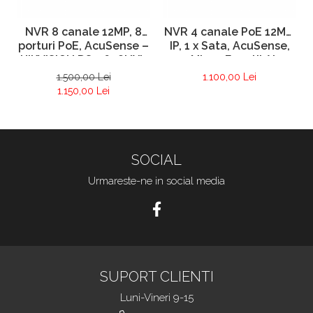
NVR 8 canale 12MP, 8
NVR 4 canale PoE 12MP,
porturi PoE, AcuSense –
IP, 1 x Sata, AcuSense,
HIKVISION DS-7608NXI-
40 Mbps, Functii AI –
K1/8P
Hikvision DS-7604NXI-
1.500,00 Lei
1.100,00 Lei
K1/4P(D)
1.150,00 Lei
SOCIAL
Urmareste-ne in social media
SUPORT CLIENTI
Luni-Vineri 9-15