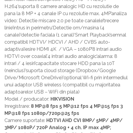
H.264’suporta 8 camere analogic HD cu rezolutie de
pana la 8 MP + 4 canale IP cu rezolutie max. 4MP’analiza
video: Detectie miscare 2.0 pe toate canalele’trecere
linie’intrus in perimetru’Detectie om/masina (4
canale)’detectie faciala (1 canal)’Smart Playback’semnal
compatibil HDTVI/ HDCVI / AHD / CVBS auto-
adaptiva’iesire HDMI 4K / VGA – 1080P’8 intrari audio
HDTVI over coaxial’4 intrari audio analogic’alarma: 8
intrari / 4 iesiri’capacitate stocare HDD pana la 10T
(neinclus)’suporta cloud storage (Dropbox/Google
Drive/Microsoft OneDrive)’optional Wi-fi prin intermediul
unui adaptor USB wireless (compatibil cu majoritatea
adaptoarelor USB – WiFi din piata)
Model / producator:
HIKVISION
Inregistrare:
8 MP@8 fps 5 MP@12 fps 4 MP@15 fps 3
MP@18 fps 1080p/720p@25 fps
Camere suportate:
HDTVI AHD CVI 8MP/ 5MP/ 4MP/
3MP/ 1080P/ 720P Analog + 4 ch. IP max 4MP;