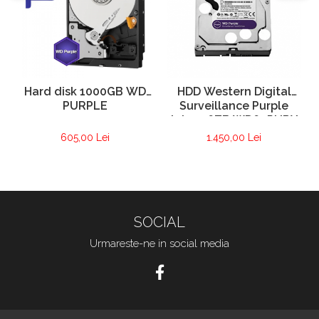
Hard disk 1000GB WD
HDD Western Digital
PURPLE
Surveillance Purple
intern 6TB WD60PURX
605,00 Lei
1.450,00 Lei
SOCIAL
Urmareste-ne in social media