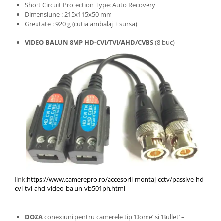
Short Circuit Protection Type: Auto Recovery
Dimensiune : 215x115x50 mm
Greutate : 920 g (cutia ambalaj + sursa)
VIDEO BALUN 8MP HD-CVI/TVI/AHD/CVBS
(8 buc)
link:
https://www.camerepro.ro/accesorii-montaj-cctv/passive-hd-
cvi-tvi-ahd-video-balun-vb501ph.html
DOZA
conexiuni pentru camerele tip ‘Dome’ si ‘Bullet’ –