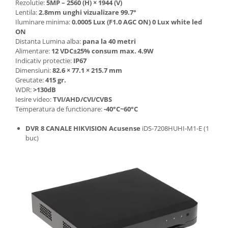
Rezolutie:
5MP – 2560 (H) × 1944 (V)
Lentila:
2.8mm unghi vizualizare 99.7°
Iluminare minima:
0.0005 Lux (F1.0 AGC ON) 0 Lux white led
ON
Distanta Lumina alba:
pana la 40 metri
Alimentare:
12 VDC±25% consum max. 4.9W
Indicativ protectie:
IP67
Dimensiuni:
82.6 × 77.1 × 215.7 mm
Greutate:
415 gr.
WDR:
>130dB
Iesire video:
TVI/AHD/CVI/CVBS
Temperatura de functionare:
-40°C~60°C
DVR 8 CANALE HIKVISION Acusense
iDS-7208HUHI-M1-E (1
buc)