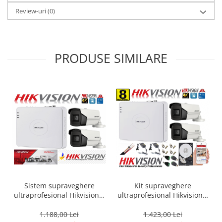
Review-uri
(0)
PRODUSE SIMILARE
Sistem supraveghere
Kit supraveghere
ultraprofesional Hikvision 2
ultraprofesional Hikvision 2
camere 8MP 4K, 80 IR, DVR
camere 8MP 4K, 80 IR, DVR
4 canale
4 canale, accesorii incluse
1.188,00 Lei
1.423,00 Lei