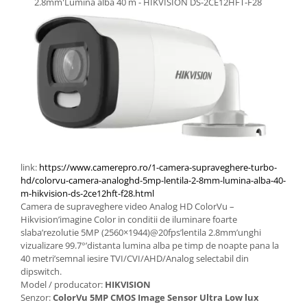
2.8mm'Lumina alba 40 m - HIKVISION
DS-2CE12HFT-F28
​​​link:
https://www.camerepro.ro/1-camera-supraveghere-turbo-
hd/colorvu-camera-analoghd-5mp-lentila-2-8mm-lumina-alba-40-
m-hikvision-ds-2ce12hft-f28.html
Camera de supraveghere video Analog HD ColorVu –
Hikvision’imagine Color in conditii de iluminare foarte
slaba’rezolutie 5MP (2560×1944)@20fps’lentila 2.8mm’unghi
vizualizare 99.7°’distanta lumina alba pe timp de noapte pana la
40 metri’semnal iesire TVI/CVI/AHD/Analog selectabil din
dipswitch.
Model / producator:
HIKVISION
Senzor:
ColorVu 5MP CMOS Image Sensor Ultra Low lux