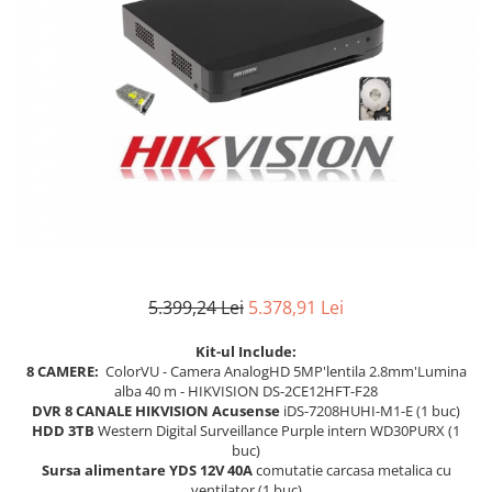
5.399,24 Lei
5.378,91 Lei
Kit-ul Include:
8 CAMERE:
ColorVU - Camera AnalogHD 5MP'lentila 2.8mm'Lumina
alba 40 m - HIKVISION
DS-2CE12HFT-F28
DVR 8 CANALE HIKVISION Acusense
iDS-7208HUHI-M1-E (1 buc)
HDD 3TB
Western Digital Surveillance Purple intern WD30PURX (1
buc)
Sursa alimentare YDS 12V 40A
comutatie carcasa metalica cu
ventilator (1 buc)