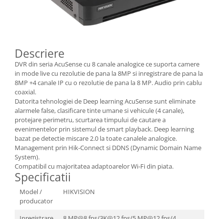
Descriere
DVR din seria AcuSense cu 8 canale analogice ce suporta camere
in mode live cu rezolutie de pana la 8MP si inregistrare de pana la
8MP +4 canale IP cu o rezolutie de pana la 8 MP. Audio prin cablu
coaxial.
Datorita tehnologiei de Deep learning AcuSense sunt eliminate
alarmele false, clasificare tinte umane si vehicule (4 canale),
protejare perimetru, scurtarea timpului de cautare a
evenimentelor prin sistemul de smart playback. Deep learning
bazat pe detectie miscare 2.0 la toate canalele analogice.
Management prin Hik-Connect si DDNS (Dynamic Domain Name
System).
Compatibil cu majoritatea adaptoarelor Wi-Fi din piata.
Specificatii
Model /
HIKVISION
producator
Inregistrare
8 MP@8 fps/3K@12 fps/5 MP@12 fps/4