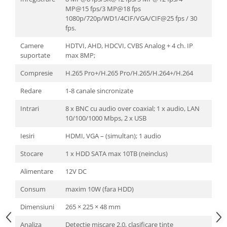
MP@15 fps/3 MP@18 fps
1080p/720p/WD1/4CIF/VGA/CIF@25 fps / 30
fps.
Camere
HDTVI, AHD, HDCVI, CVBS Analog + 4 ch. IP
suportate
max 8MP;
Compresie
H.265 Pro+/H.265 Pro/H.265/H.264+/H.264
Redare
1-8 canale sincronizate
Intrari
8 x BNC cu audio over coaxial; 1 x audio, LAN
10/100/1000 Mbps, 2 x USB
Iesiri
HDMI, VGA – (simultan); 1 audio
Stocare
1 x HDD SATA max 10TB (neinclus)
Alimentare
12V DC
Consum
maxim 10W (fara HDD)
Dimensiuni
265 × 225 × 48 mm
Analiza
Detectie miscare 2.0, clasificare tinte