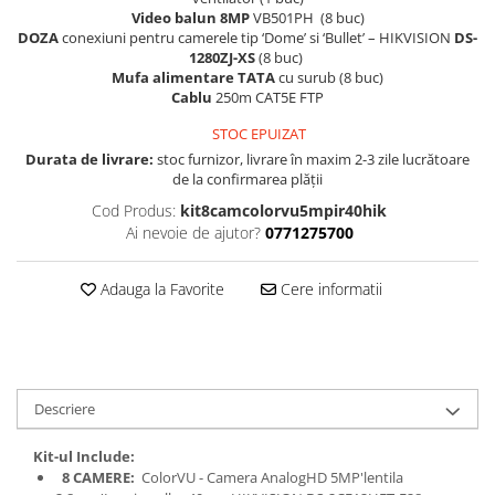
Video balun 8MP
VB501PH (8 buc)
DOZA
conexiuni pentru camerele tip ‘Dome’ si ‘Bullet’ – HIKVISION
DS-
1280ZJ-XS
(8 buc)
Mufa alimentare TATA
cu surub (8 buc)
Cablu
250m CAT5E FTP
STOC EPUIZAT
Durata de livrare:
stoc furnizor, livrare în maxim 2-3 zile lucrătoare
de la confirmarea plății
Cod Produs:
kit8camcolorvu5mpir40hik
Ai nevoie de ajutor?
0771275700
Adauga la Favorite
Cere informatii
Descriere
Kit-ul Include:
8 CAMERE:
ColorVU - Camera AnalogHD 5MP'lentila