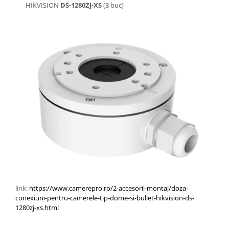
HIKVISION
DS-1280ZJ-XS
(8 buc)
link:
https://www.camerepro.ro/2-accesorii-montaj/doza-
conexiuni-pentru-camerele-tip-dome-si-bullet-hikvision-ds-
1280zj-xs.html