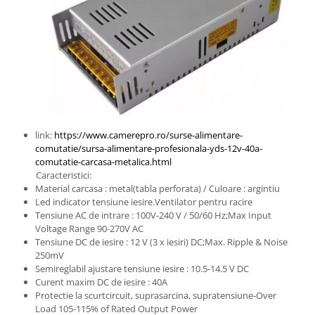
link:
https://www.camerepro.ro/surse-alimentare-
comutatie/sursa-alimentare-profesionala-yds-12v-40a-
comutatie-carcasa-metalica.html
Caracteristici:
Material carcasa : metal(tabla perforata) / Culoare : argintiu
Led indicator tensiune iesire.Ventilator pentru racire
Tensiune AC de intrare : 100V-240 V / 50/60 Hz;Max Input
Voltage Range 90-270V AC
Tensiune DC de iesire : 12 V (3 x iesiri) DC;Max. Ripple & Noise
250mV
Semireglabil ajustare tensiune iesire : 10.5-14.5 V DC
Curent maxim DC de iesire : 40A
Protectie la scurtcircuit, suprasarcina, supratensiune-Over
Load 105-115% of Rated Output Power