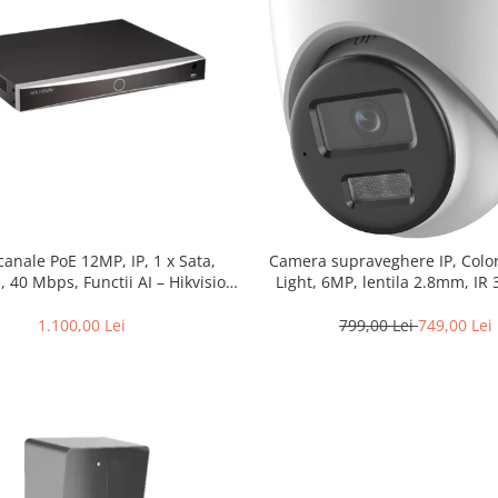
canale PoE 12MP, IP, 1 x Sata,
Camera supraveghere IP, Colo
 40 Mbps, Functii AI – Hikvision
Light, 6MP, lentila 2.8mm, IR
DS-7604NXI-K1/4P(D)
30m, Mic, PoE – HIKVISION
2CD1367G2H-LIU-2.8m
1.100,00 Lei
799,00 Lei
749,00 Lei