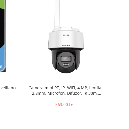
Camera mini PT, IP, WiFi, 4 MP, lentila
veillance
2.8mm, Microfon, Difuzor, IR 30m,
AutoTracking Lite – Hikvision DS-
2DE2C400IWG-W-2.8mm
563,00 Lei