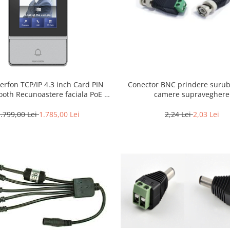
Conector BNC prindere surub
erfon TCP/IP 4.3 inch Card PIN
camere supraveghere
ooth Recunoastere faciala PoE –
KVISION DS-KV9503-WBE1
2,24 Lei
2,03 Lei
.799,00 Lei
1.785,00 Lei