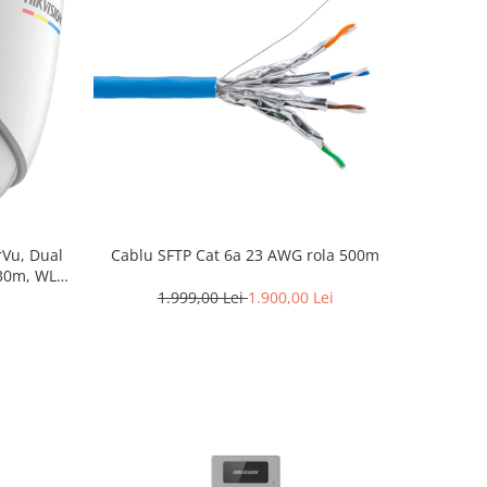
rVu, Dual
Cablu SFTP Cat 6a 23 AWG rola 500m
 30m, WL
 DS-
1.999,00 Lei
1.900,00 Lei
m