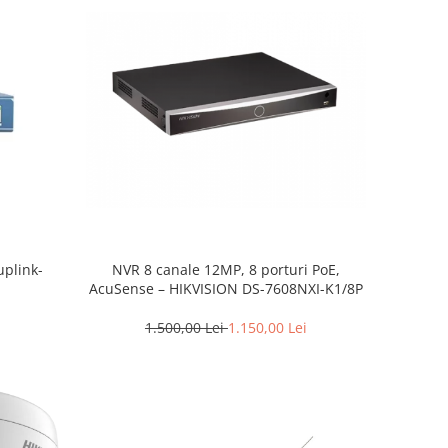
uplink-
NVR 8 canale 12MP, 8 porturi PoE,
AcuSense – HIKVISION DS-7608NXI-K1/8P
1.500,00 Lei
1.150,00 Lei