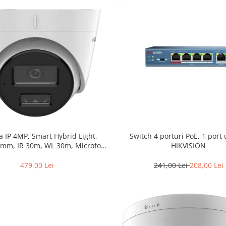
 IP 4MP, Smart Hybrid Light,
Switch 4 porturi PoE, 1 port 
.8mm, IR 30m, WL 30m, Microfon,
HIKVISION
rd – HIKVISION DS-2CD1343G2-
LIUF-2.8mm
479,00 Lei
241,00 Lei
208,00 Lei