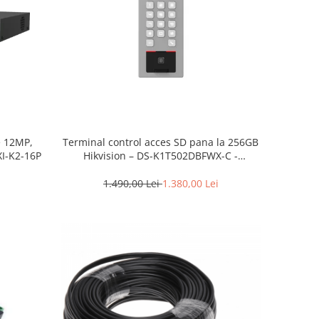
e 12MP,
Terminal control acces SD pana la 256GB
I-K2-16P
Hikvision – DS-K1T502DBFWX-C -
amprenta + pin
1.490,00 Lei
1.380,00 Lei