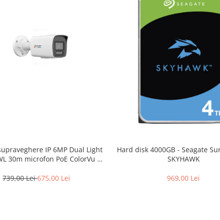
upraveghere IP 6MP Dual Light
Hard disk 4000GB - Seagate Sur
WL 30m microfon PoE ColorVu –
SKYHAWK
on – DS-2CD1067G2H-LIU-2.8mm
739,00 Lei
675,00 Lei
969,00 Lei