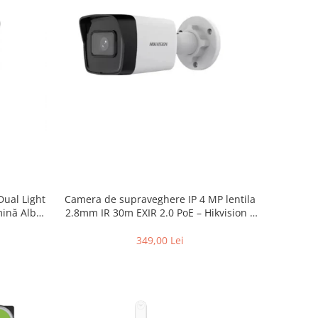
ual Light
Camera de supraveghere IP 4 MP lentila
mină Albă
2.8mm IR 30m EXIR 2.0 PoE – Hikvision –
 DS-
DS-2CD1041G0-I-2.8mm
m
349,00 Lei