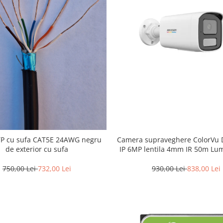
TP cu sufa CAT5E 24AWG negru
Camera supraveghere ColorVu D
de exterior cu sufa
IP 6MP lentila 4mm IR 50m Lu
50m Microfon – HIKVISION
2CD1T67G2H-LIU-4m
750,00 Lei
732,00 Lei
930,00 Lei
838,00 Lei