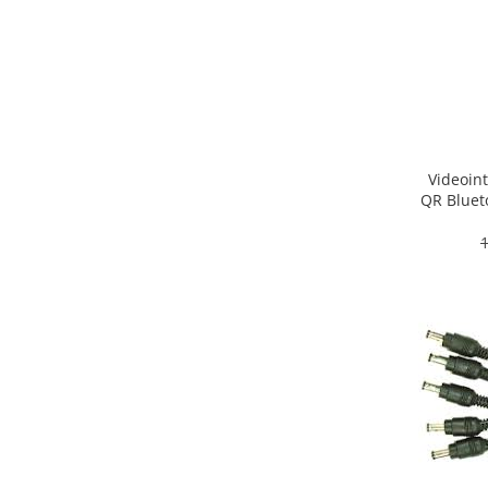
Videoint
QR Bluet
HI
1