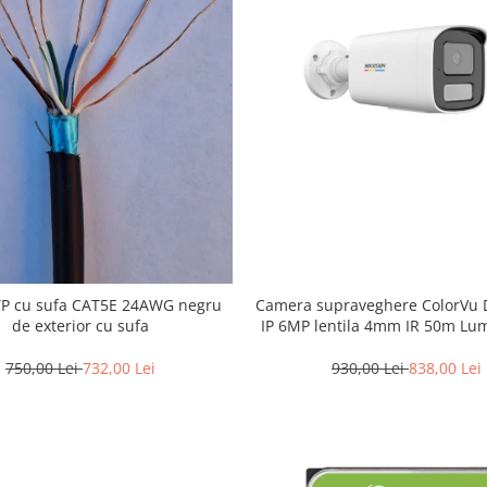
TP cu sufa CAT5E 24AWG negru
Camera supraveghere ColorVu D
de exterior cu sufa
IP 6MP lentila 4mm IR 50m Lu
50m Microfon – HIKVISION
2CD1T67G2H-LIU-4m
750,00 Lei
732,00 Lei
930,00 Lei
838,00 Lei