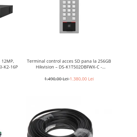
e 12MP,
Terminal control acces SD pana la 256GB
I-K2-16P
Hikvision – DS-K1T502DBFWX-C -
amprenta + pin
1.490,00 Lei
1.380,00 Lei