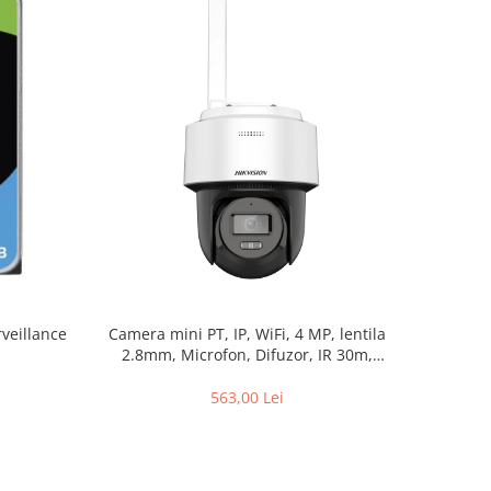
Camera mini PT, IP, WiFi, 4 MP, lentila
veillance
2.8mm, Microfon, Difuzor, IR 30m,
AutoTracking Lite – Hikvision DS-
2DE2C400IWG-W-2.8mm
563,00 Lei