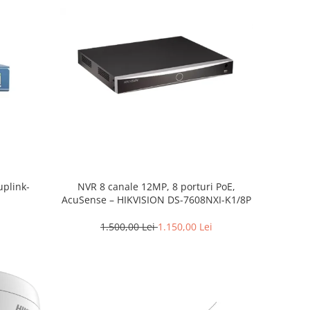
uplink-
NVR 8 canale 12MP, 8 porturi PoE,
AcuSense – HIKVISION DS-7608NXI-K1/8P
1.500,00 Lei
1.150,00 Lei