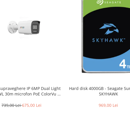
upraveghere IP 6MP Dual Light
Hard disk 4000GB - Seagate Sur
WL 30m microfon PoE ColorVu –
SKYHAWK
on – DS-2CD1067G2H-LIU-2.8mm
739,00 Lei
675,00 Lei
969,00 Lei