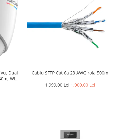
rVu, Dual
Cablu SFTP Cat 6a 23 AWG rola 500m
 30m, WL
 DS-
1.999,00 Lei
1.900,00 Lei
m