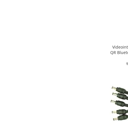
Videoint
QR Bluet
HI
1