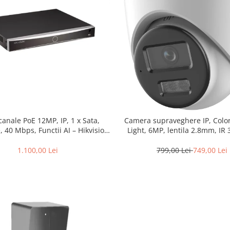
canale PoE 12MP, IP, 1 x Sata,
Camera supraveghere IP, Colo
 40 Mbps, Functii AI – Hikvision
Light, 6MP, lentila 2.8mm, IR
DS-7604NXI-K1/4P(D)
30m, Mic, PoE – HIKVISION
2CD1367G2H-LIU-2.8m
1.100,00 Lei
799,00 Lei
749,00 Lei