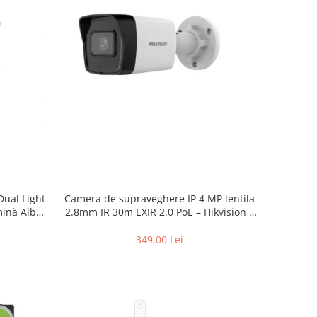
ual Light
Camera de supraveghere IP 4 MP lentila
mină Albă
2.8mm IR 30m EXIR 2.0 PoE – Hikvision –
 DS-
DS-2CD1041G0-I-2.8mm
m
349,00 Lei