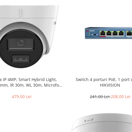
 IP 4MP, Smart Hybrid Light,
Switch 4 porturi PoE, 1 port 
.8mm, IR 30m, WL 30m, Microfon,
HIKVISION
rd – HIKVISION DS-2CD1343G2-
LIUF-2.8mm
479,00 Lei
241,00 Lei
208,00 Lei