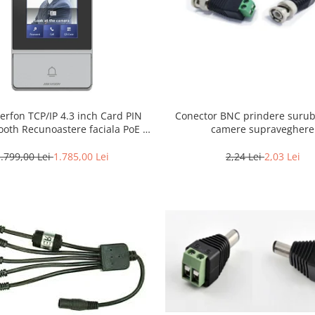
Conector BNC prindere surub
erfon TCP/IP 4.3 inch Card PIN
camere supraveghere
ooth Recunoastere faciala PoE –
KVISION DS-KV9503-WBE1
2,24 Lei
2,03 Lei
.799,00 Lei
1.785,00 Lei