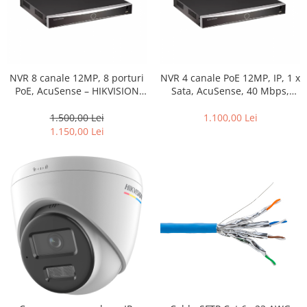
NVR 8 canale 12MP, 8 porturi
NVR 4 canale PoE 12MP, IP, 1 x
PoE, AcuSense – HIKVISION
Sata, AcuSense, 40 Mbps,
DS-7608NXI-K1/8P
Functii AI – Hikvision DS-
7604NXI-K1/4P(D)
1.500,00 Lei
1.100,00 Lei
1.150,00 Lei