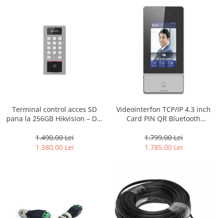
Terminal control acces SD
Videointerfon TCP/IP 4.3 inch
pana la 256GB Hikvision – DS-
Card PIN QR Bluetooth
K1T502DBFWX-C - amprenta +
Recunoastere faciala PoE –
pin
HIKVISION DS-KV9503-WBE1
1.490,00 Lei
1.799,00 Lei
1.380,00 Lei
1.785,00 Lei