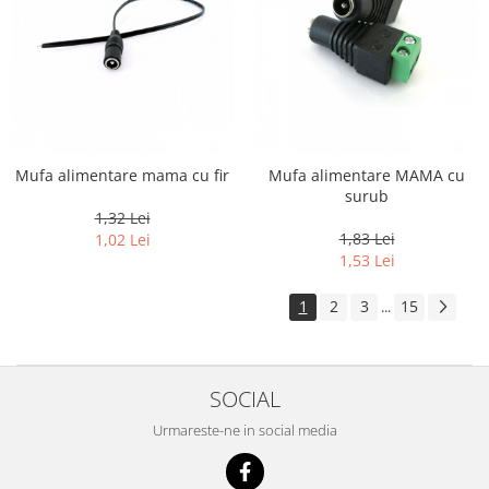
Mufa alimentare mama cu fir
Mufa alimentare MAMA cu
surub
1,32 Lei
1,83 Lei
1,02 Lei
1,53 Lei
1
2
3
15
...
SOCIAL
Urmareste-ne in social media