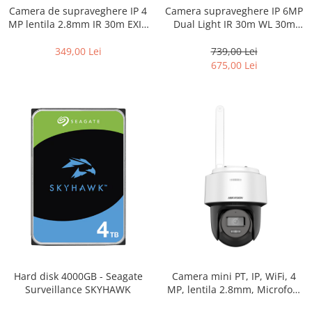
Camera supraveghere IP 6MP
Camera de supraveghere IP 4
Dual Light IR 30m WL 30m
MP lentila 2.8mm IR 30m EXIR
microfon PoE ColorVu –
2.0 PoE – Hikvision – DS-
Hikvision – DS-2CD1067G2H-
2CD1041G0-I-2.8mm
739,00 Lei
349,00 Lei
LIU-2.8mm
675,00 Lei
Hard disk 4000GB - Seagate
Camera mini PT, IP, WiFi, 4
Surveillance SKYHAWK
MP, lentila 2.8mm, Microfon,
Difuzor, IR 30m, AutoTracking