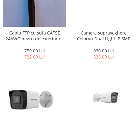
Camera supraveghere
Cablu FTP cu sufa CAT5E
ColorVu Dual Light IP 6MP
24AWG negru de exterior cu
lentila 4mm IR 50m Lumină
sufa
Albă 50m Microfon –
930,00 Lei
750,00 Lei
HIKVISION DS-2CD1T67G2H-
838,00 Lei
732,00 Lei
LIU-4mm