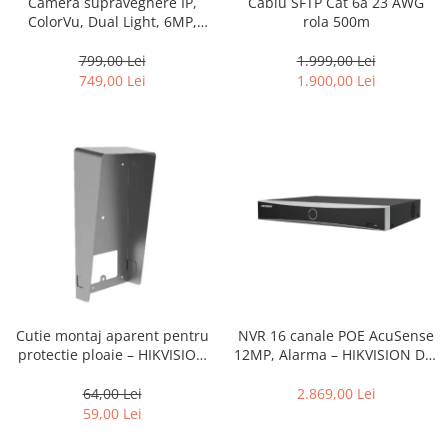
Camera supraveghere IP,
Cablu SFTP Cat 6a 23 AWG
ColorVu, Dual Light, 6MP,
rola 500m
lentila 2.8mm, IR 30m, WL
30m, Mic, PoE – HIKVISION DS-
799,00 Lei
1.999,00 Lei
2CD1367G2H-LIU-2.8mm
749,00 Lei
1.900,00 Lei
Cutie montaj aparent pentru
NVR 16 canale POE AcuSense
protectie ploaie – HIKVISION
12MP, Alarma – HIKVISION DS-
DS-KABV8113-RS
7616NXI-K2-16P
64,00 Lei
2.869,00 Lei
59,00 Lei