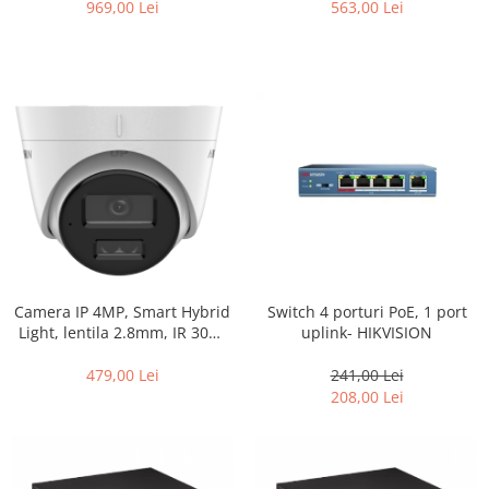
Lite – Hikvision DS-
969,00 Lei
563,00 Lei
2DE2C400IWG-W-2.8mm
Switch 4 porturi PoE, 1 port
Camera IP 4MP, Smart Hybrid
uplink- HIKVISION
Light, lentila 2.8mm, IR 30m,
WL 30m, Microfon, Slot card –
HIKVISION DS-2CD1343G2-
241,00 Lei
479,00 Lei
LIUF-2.8mm
208,00 Lei