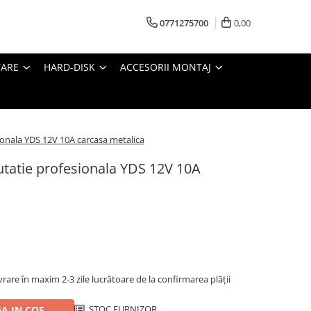
0771275700
0,00
TARE
HARD-DISK
ACCESORII MONTAJ
onala YDS 12V 10A carcasa metalica
tatie profesionala YDS 12V 10A
ivrare în maxim 2-3 zile lucrătoare de la confirmarea plății
STOC FURNIZOR
A IN COS