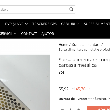
DVR ȘI NVR
TRACKERE GPS
CABLURI
SURSE ALIMEN
SERVICII
CONTACT
AJUTOR
Home /
Surse alimentare /
Sursa alimentare comutatie profesi
Sursa alimentare comu
carcasa metalica
YDS
55,92 Lei
45,76 Lei
Durata de livrare:
stoc furnizor, l
ADAUG