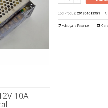
Cod Produs:
201801013951
Ai
Adauga la Favorite
Cere 
 12V 10A
al