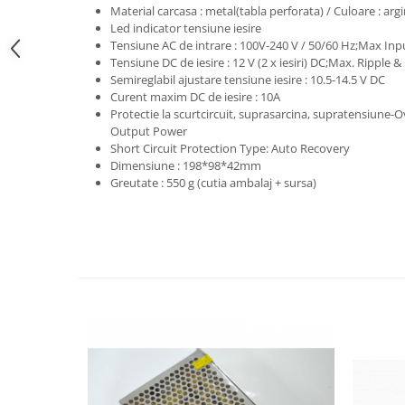
Material carcasa : metal(tabla perforata) / Culoare : argi
Led indicator tensiune iesire
Tensiune AC de intrare : 100V-240 V / 50/60 Hz;Max In
Tensiune DC de iesire : 12 V (2 x iesiri) DC;Max. Ripple
Semireglabil ajustare tensiune iesire : 10.5-14.5 V DC
Curent maxim DC de iesire : 10A
Protectie la scurtcircuit, suprasarcina, supratensiune
Output Power
Short Circuit Protection Type: Auto Recovery
Dimensiune : 198*98*42mm
Greutate : 550 g (cutia ambalaj + sursa)