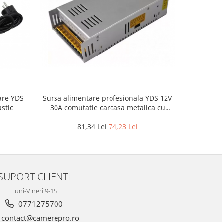
are YDS
Sursa alimentare profesionala YDS 12V
Sursa ali
astic
30A comutatie carcasa metalica cu
40A co
ventilator
81,34 Lei
74,23 Lei
1
SUPORT CLIENTI
Luni-Vineri 9-15
0771275700
contact@camerepro.ro