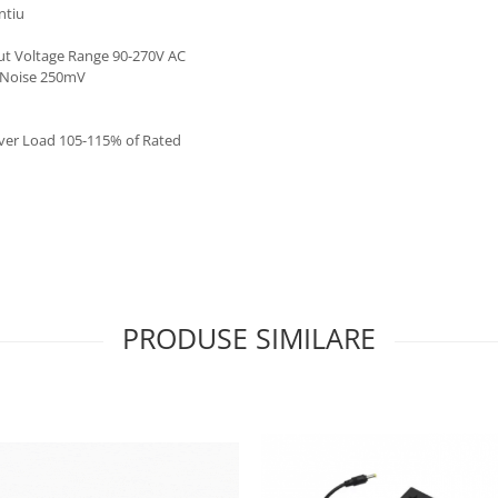
ntiu
put Voltage Range 90-270V AC
 & Noise 250mV
-Over Load 105-115% of Rated
PRODUSE SIMILARE