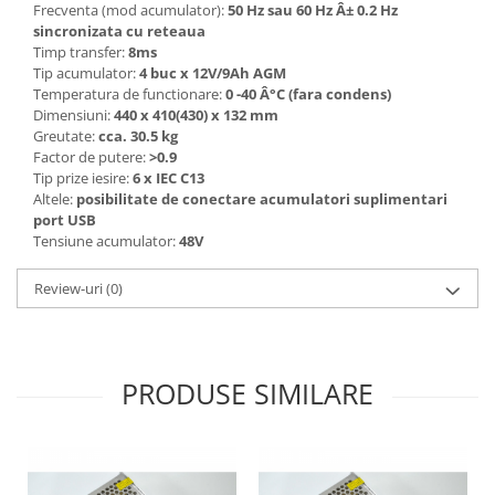
Frecventa (mod acumulator):
50 Hz sau 60 Hz Â± 0.2 Hz
sincronizata cu reteaua
Timp transfer:
8ms
Tip acumulator:
4 buc x 12V/9Ah AGM
Temperatura de functionare:
0 -40 Â°C (fara condens)
Dimensiuni:
440 x 410(430) x 132 mm
Greutate:
cca. 30.5 kg
Factor de putere:
>0.9
Tip prize iesire:
6 x IEC C13
Altele:
posibilitate de conectare acumulatori suplimentari
port USB
Tensiune acumulator:
48V
Review-uri
(0)
PRODUSE SIMILARE