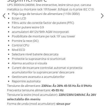
UPS 3000VA/2400W, line-interactive, iesire sinus pur, carcasa
metalica cu montare rack 19’/tower. Echipat cu 6 prize IEC C13.
Plaja larga de tensiuni de alimentare (110V-300V)
Ecran LCD
Filtru activ de corectie factor de putere (PFC)
Factor putere iesire 0.9
acumulatori 4X12V/9Ah AGM incorporati
Posibilitate de montare pe rack 19′ sau tower
Pornire la rece (DC)
Control CPU
Mod ECO
Selectare nivel baterie descarcata
Protectie la suprasarcina si scurtcircuit
Alarma acustica si vizuala
Curent de incarcare controlat automat si protectia
acumulatorilor la supraincarcare/ descarcare
Gestionare avansata a acumulatorilor
Repornire automata
Tensiune de alimentare:
230Vac Â± 26% 45-55 Hz Â± 0 5%Hz
Frecventa tensiune alimentare:
45-55 Hz
Tensiune la iesire (mod acumulator):
220V/230V/240VAC Â± 26V
selectabila din meniu
Forma de unda (mod acumulator):
sinus pur