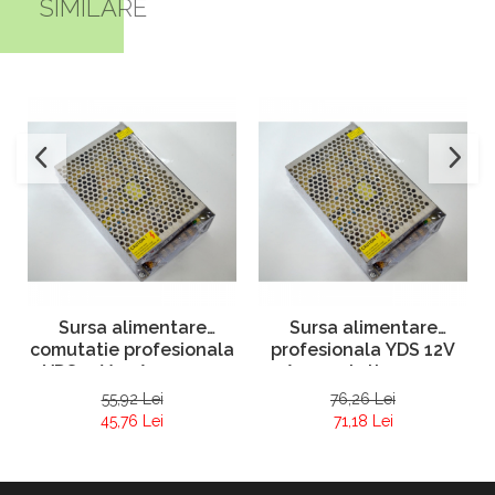
SIMILARE
Sursa alimentare
Sursa alimentare
comutatie profesionala
profesionala YDS 12V
YDS 12V 10A carcasa
20A comutatie carcasa
metalica
metal
55,92 Lei
76,26 Lei
45,76 Lei
71,18 Lei