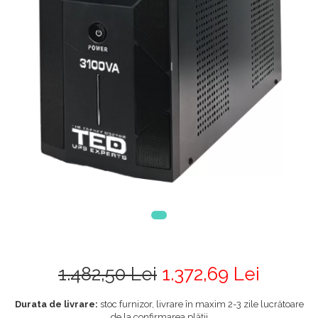
1.482,50 Lei
1.372,69 Lei
Durata de livrare:
stoc furnizor, livrare în maxim 2-3 zile lucrătoare
de la confirmarea plății