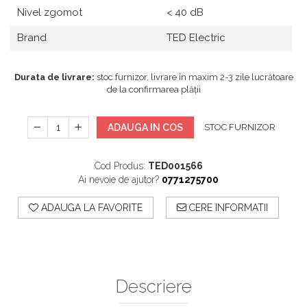
Nivel zgomot
< 40 dB
Brand
TED Electric
Durata de livrare:
stoc furnizor, livrare în maxim 2-3 zile lucrătoare
de la confirmarea plății
ADAUGA IN COS
STOC FURNIZOR
Cod Produs:
TED001566
Ai nevoie de ajutor?
0771275700
ADAUGA LA FAVORITE
CERE INFORMATII
Descriere