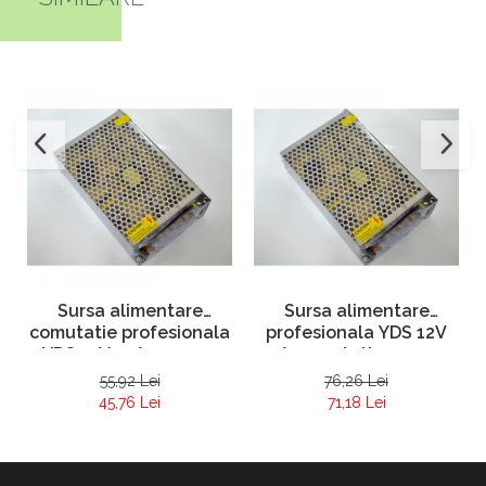
Sursa alimentare
Sursa alimentare
comutatie profesionala
profesionala YDS 12V
YDS 12V 10A carcasa
20A comutatie carcasa
metalica
metal
55,92 Lei
76,26 Lei
45,76 Lei
71,18 Lei