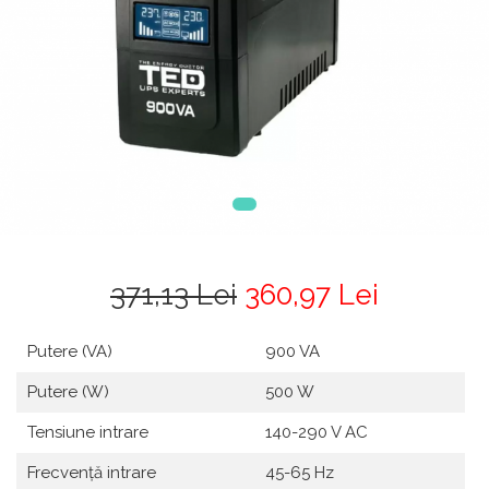
371,13 Lei
360,97 Lei
Putere (VA)
900 VA
Putere (W)
500 W
Tensiune intrare
140-290 V AC
Frecvență intrare
45-65 Hz