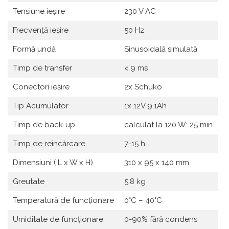
Tensiune ieșire
230 V AC
Frecvență ieșire
50 Hz
Formă undă
Sinusoidală simulată
Timp de transfer
< 9 ms
Conectori ieșire
2x Schuko
Tip Acumulator
1x 12V 9.1Ah
Timp de back-up
calculat la 120 W: 25 min
Timp de reîncărcare
7-15 h
Dimensiuni ( L x W x H)
310 x 95 x 140 mm
Greutate
5.8 kg
Temperatură de funcționare
0°C – 40°C
Umiditate de funcționare
0-90% fără condens