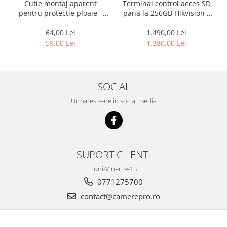
Cutie montaj aparent
Terminal control acces SD
pentru protectie ploaie –
pana la 256GB Hikvision –
HIKVISION DS-KABV8113-RS
DS-K1T502DBFWX-C -
amprenta + pin
64,00 Lei
1.490,00 Lei
59,00 Lei
1.380,00 Lei
SOCIAL
Urmareste-ne in social media
SUPORT CLIENTI
Luni-Vineri 9-15
0771275700
contact@camerepro.ro