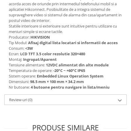
acorda acces de oriunde prin intermediul telefonului mobil si a
aplicatiei Hikconnect. Posibiulitate de a integra sistemul de
supraveghere video si sistemul de alarma din casa/apartament in
postul video de interior.
Statiile interioare si exterioare sunt intuitive pentru utilizare cu
meniuri simple si ecrane tactile.
Producator:
HIKVISION
Tip Modul:
Afisaj digital lista locatari si informatii de acces
Consum:
<3W
Ecran:
LCD TFT 3.5 color rezolutie 320×480
Montaj:
Ingropat/Aparent
Tensiune alimentare:
12VDC alimentat din alte module
Temperatura de operare:
-20°C ~ +60°C IP65
Sistem operare:
Embedded Linux Operation System
Dimensiuni:
98.5 mm × 100 mm × 34.2 mm
Nr butoane:
4 butoane pentru navigare in lista/meniu
Review-uri
(0)
PRODUSE SIMILARE