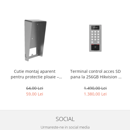
Cutie montaj aparent
Terminal control acces SD
pentru protectie ploaie –
pana la 256GB Hikvision –
HIKVISION DS-KABV8113-RS
DS-K1T502DBFWX-C -
amprenta + pin
64,00 Lei
1.490,00 Lei
59,00 Lei
1.380,00 Lei
SOCIAL
Urmareste-ne in social media