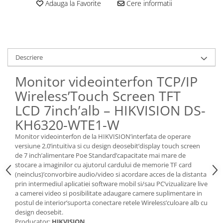
Adauga la Favorite
Cere informatii
Descriere
Monitor videointerfon TCP/IP
Wireless’Touch Screen TFT
LCD 7inch’alb – HIKVISION DS-
KH6320-WTE1-W
Monitor videointerfon de la HIKVISION’interfata de operare
versiune 2.0’intuitiva si cu design deosebit’display touch screen
de 7 inch’alimentare Poe Standard’capacitate mai mare de
stocare a imaginilor cu ajutorul cardului de memorie TF card
(neinclus)’convorbire audio/video si acordare acces de la distanta
prin intermediul aplicatiei software mobil si/sau PC’vizualizare live
a camerei video si posibilitate adaugare camere suplimentare in
postul de interior’suporta conectare retele Wireless’culoare alb cu
design deosebit.
Producator:
HIKVISION