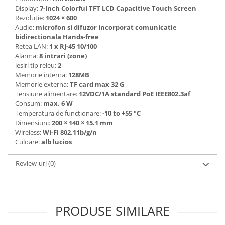
Display:
7-Inch Colorful TFT LCD Capacitive Touch Screen
Rezolutie:
1024 × 600
Audio:
microfon si difuzor incorporat comunicatie
bidirectionala Hands-free
Retea LAN:
1 x RJ-45 10/100
Alarma:
8 intrari (zone)
iesiri tip releu:
2
Memorie interna:
128MB
Memorie externa:
TF card max 32 G
Tensiune alimentare:
12VDC/1A standard PoE IEEE802.3af
Consum:
max. 6 W
Temperatura de functionare:
-10 to +55 °C
Dimensiuni:
200 × 140 × 15.1 mm
Wireless:
Wi-Fi 802.11b/g/n
Culoare:
alb lucios
Review-uri
(0)
PRODUSE SIMILARE