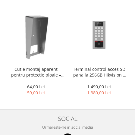
Cutie montaj aparent
Terminal control acces SD
pentru protectie ploaie –
pana la 256GB Hikvision –
HIKVISION DS-KABV8113-RS
DS-K1T502DBFWX-C -
amprenta + pin
64,00 Lei
1.490,00 Lei
59,00 Lei
1.380,00 Lei
SOCIAL
Urmareste-ne in social media