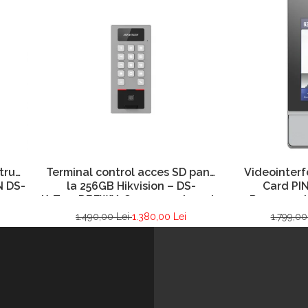
tru
Terminal control acces SD pana
Videointerf
N DS-
la 256GB Hikvision – DS-
Card PI
K1T502DBFWX-C - amprenta + pin
Recunoaste
HIKVISION
1.490,00 Lei
1.380,00 Lei
1.799,00