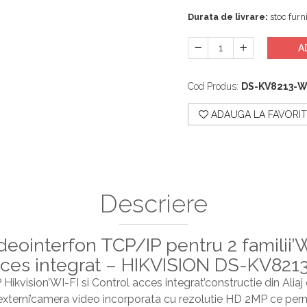
Durata de livrare:
stoc furni
A
Cod Produs:
DS-KV8213-
ADAUGA LA FAVORIT
Descriere
deointerfon TCP/IP pentru 2 familii’
acces integrat – HIKVISION DS-KV82
 Hikvision’WI-FI si Control acces integrat’constructie din Aliaj
i externi’camera video incorporata cu rezolutie HD 2MP ce perm