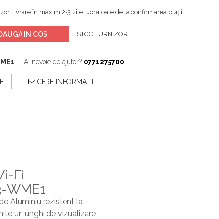
zor, livrare în maxim 2-3 zile lucrătoare de la confirmarea plății
DAUGA IN COS
STOC FURNIZOR
WME1
Ai nevoie de ajutor?
0771275700
E
CERE INFORMATII
Wi-Fi
13-WME1
 de Aluminiu rezistent la
ite un unghi de vizualizare