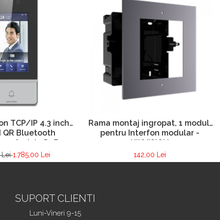
on TCP/IP 4.3 inch
Rama montaj ingropat, 1 modul,
N QR Bluetooth
pentru Interfon modular -
re faciala PoE –
HIKVISION
 DS-KV9503-WBE1
 Lei
1.785,00 Lei
142,00 Lei
SUPORT CLIENTI
Luni-Vineri 9-15