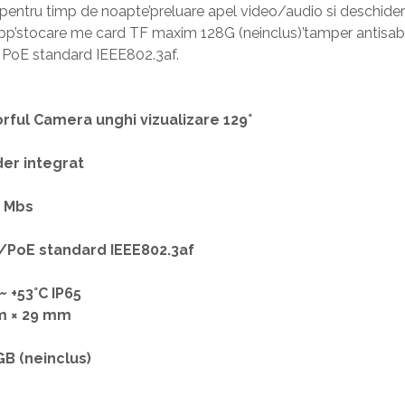
u pentru timp de noapte’preluare apel video/audio si deschidere
 app’stocare me card TF maxim 128G (neinclus)’tamper antisabotaj
 PoE standard IEEE802.3af.
rful Camera unghi vizualizare 129°
der integrat
0 Mbs
/PoE standard IEEE802.3af
~ +53°C IP65
m × 29 mm
GB (neinclus)