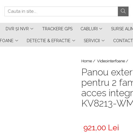
DVR ȘI NVR
TRACKERE GPS
CABLURI
SURSE ALI
RFOANE
DETECTIE & EFRACTIE
SERVICII
CONTACT
Home /
Videointerfoane /
Panou exter
pentru 2 fam
acces integ
KV8213-WM
921,00 Lei