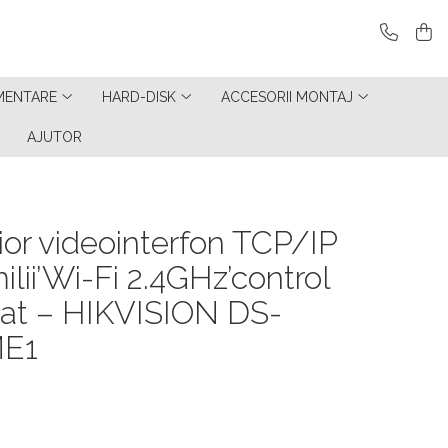
MENTARE
HARD-DISK
ACCESORII MONTAJ
AJUTOR
ior videointerfon TCP/IP
ilii’Wi-Fi 2.4GHz’control
rat – HIKVISION DS-
E1