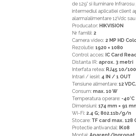
de 129° si iluminare Infraros
intermediul aplicatiei client
alarma’alimentare 12Vdc sau
Producator:
HIKVISION
Nr familii:
2
Camera video:
2 MP HD Colo
Rezolutie:
1920 × 1080
Control acces:
IC Card Rea
Distanta IR:
aprox. 3 metri
Interfata retea:
RJ45 10/10
Intrari / iesiri:
4 IN / 1 OUT
Tensiune alimentare:
12 VDC
Consum:
max. 10 W
Temperatura operare:
-40°C 
Dimensiuni:
174 mm × 91 m
Wi-Fi:
2.4 G; 802.11b/g/n
Stocare:
TF card max. 128 
Protectie antivandal:
IK08
Montaj:
Aparent/Ingropat