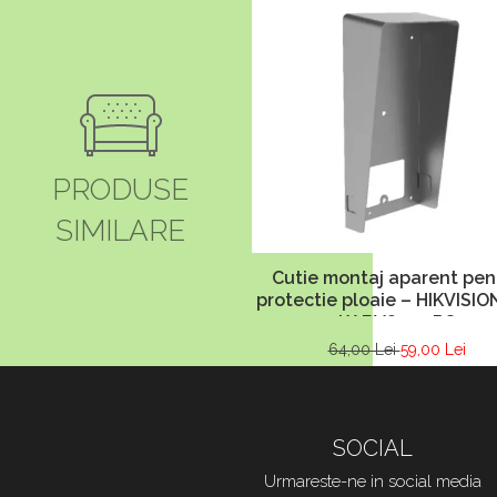
PRODUSE
SIMILARE
Cutie montaj aparent pen
protectie ploaie – HIKVISIO
KABV8113-RS
64,00 Lei
59,00 Lei
SOCIAL
Urmareste-ne in social media