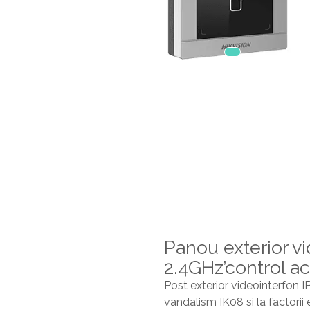
Panou exterior vi
2.4GHz’control 
Post exterior videointerfon IP
vandalism IK08 si la factori