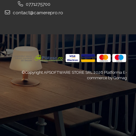
0771275700
contact@camerepro.ro
©Copyright APSOFTWARE STORE SRL 2026
Platforma E-
commerce by Gomag