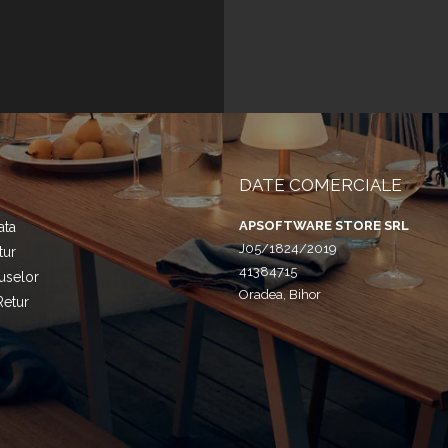
DATE COMERCIALE
APSOFTWARE STORE SRL
ata
J05/1824/2019
tur
41384715
uselor
Oradea, Bihor
Retur