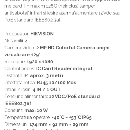
me card TF maxim 128G (neinclus)'tamper
antisabotaj' intrari si iesire alarma'alimentare 12Vdc sau
PoE standard IEEE802.3af.
Producator:
HIKVISION
Nr familii:
4
Camera video:
2 MP HD Colorful Camera unghi
vizualizare 129°
Rezolutie:
1920 × 1080
Control acces:
IC Card Reader integrat
Distanta IR:
aprox. 3 metri
Interfata retea:
RJ45 10/100 Mbs
Intrari / iesiri:
4 IN / 1 OUT
Tensiune alimentare:
12 VDC/PoE standard
IEEE802.3af
Consum:
max. 10 W
Temperatura operare:
-40°C ~ +53°C IP65
Dimensiuni:
174 mm × 91 mm × 29 mm