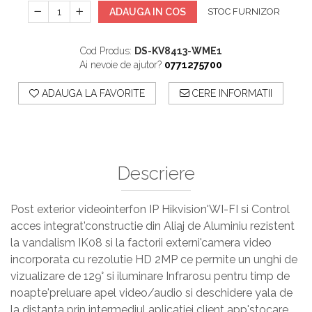
ADAUGA IN COS
STOC FURNIZOR
Cod Produs:
DS-KV8413-WME1
Ai nevoie de ajutor?
0771275700
ADAUGA LA FAVORITE
CERE INFORMATII
Descriere
Post exterior videointerfon IP Hikvision'WI-FI si Control
acces integrat'constructie din Aliaj de Aluminiu rezistent
la vandalism IK08 si la factorii externi'camera video
incorporata cu rezolutie HD 2MP ce permite un unghi de
vizualizare de 129° si iluminare Infrarosu pentru timp de
noapte'preluare apel video/audio si deschidere yala de
la distanta prin intermediul aplicatiei client app'stocare