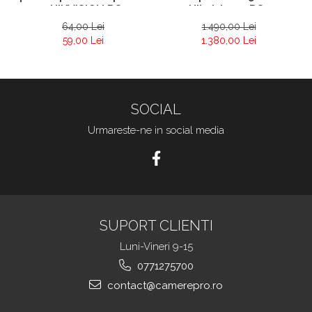
– HIKVISION DS-
Hikvision – DS-
KABV8113-RS
K1T502DBFWX-C -
64,00 Lei
1.490,00 Lei
amprenta + pin
59,00 Lei
1.380,00 Lei
SOCIAL
Urmareste-ne in social media
SUPORT CLIENTI
Luni-Vineri 9-15
0771275700
contact@camerepro.ro