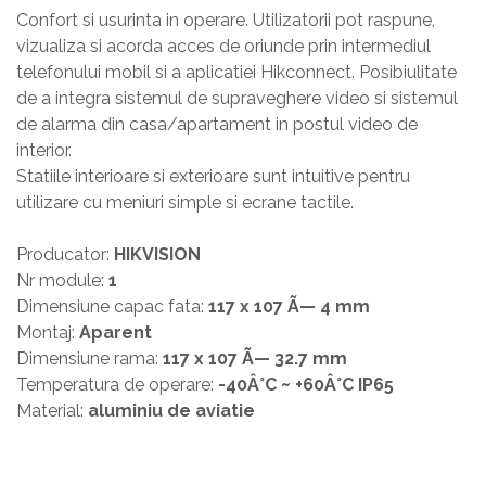
Confort si usurinta in operare. Utilizatorii pot raspune,
vizualiza si acorda acces de oriunde prin intermediul
telefonului mobil si a aplicatiei Hikconnect. Posibiulitate
de a integra sistemul de supraveghere video si sistemul
de alarma din casa/apartament in postul video de
interior.
Statiile interioare si exterioare sunt intuitive pentru
utilizare cu meniuri simple si ecrane tactile.
Producator:
HIKVISION
Nr module:
1
Dimensiune capac fata:
117 x 107 Ã— 4 mm
Montaj:
Aparent
Dimensiune rama:
117 x 107 Ã— 32.7 mm
Temperatura de operare:
-40Â°C ~ +60Â°C IP65
Material:
aluminiu de aviatie