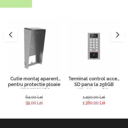
Cutie montaj aparent
Terminal control acces
pentru protectie ploaie
SD pana la 256GB
– HIKVISION DS-
Hikvision – DS-
KABV8113-RS
K1T502DBFWX-C -
64,00 Lei
1.490,00 Lei
amprenta + pin
59,00 Lei
1.380,00 Lei