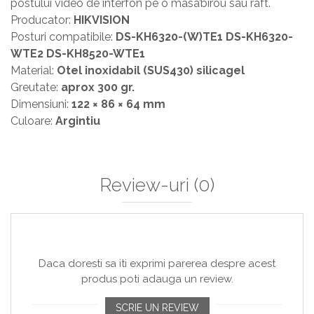
postului video de interfon pe o masa’birou sau raft.
Producator:
HIKVISION
Posturi compatibile:
DS-KH6320-(W)TE1 DS-KH6320-
WTE2 DS-KH8520-WTE1
Material:
Otel inoxidabil (SUS430) silicagel
Greutate:
aprox 300 gr.
Dimensiuni:
122 × 86 × 64 mm
Culoare:
Argintiu
Review-uri
(0)
Daca doresti sa iti exprimi parerea despre acest
produs poti adauga un review.
SCRIE UN REVIEW