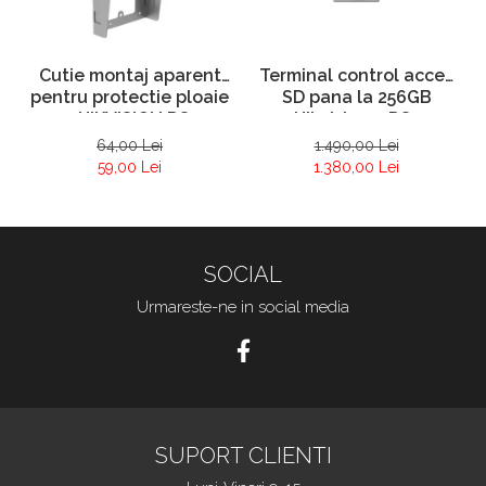
Cutie montaj aparent
Terminal control acces
pentru protectie ploaie
SD pana la 256GB
– HIKVISION DS-
Hikvision – DS-
KABV8113-RS
K1T502DBFWX-C -
64,00 Lei
1.490,00 Lei
amprenta + pin
59,00 Lei
1.380,00 Lei
SOCIAL
Urmareste-ne in social media
SUPORT CLIENTI