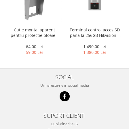
Cutie montaj aparent
Terminal control acces SD
pentru protectie ploaie –
pana la 256GB Hikvision –
HIKVISION DS-KABV8113-RS
DS-K1T502DBFWX-C -
amprenta + pin
64,00 Lei
1.490,00 Lei
59,00 Lei
1.380,00 Lei
SOCIAL
Urmareste-ne in social media
SUPORT CLIENTI
Luni-Vineri 9-15