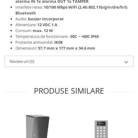
alarma IN 1x alarma OUT 1x TAMPER
Interfete retea:
10/100 Mbps WiFi (2.4G 802.11b/g/n/d/e/h/i)
Bluetooth
Audio:
buzzer incorporat
Alimentare:
12 VDC 1 A
Consum:
max. 12 W
Temperatura de functionare:
-30C ~ +60C IP65
Protectie antivandal:
IK08
Dimensiuni:
57.7 mm x 177 mm x 34.6 mm
Review-uri
(0)
PRODUSE SIMILARE