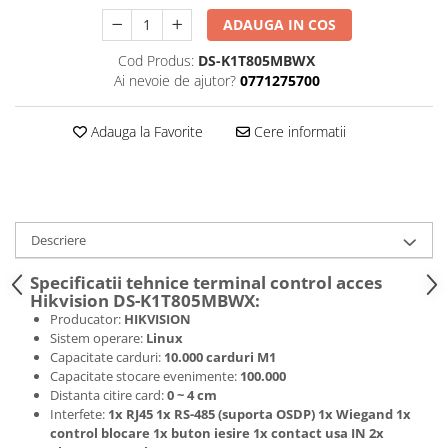
ADAUGA IN COS
Cod Produs:
DS-K1T805MBWX
Ai nevoie de ajutor?
0771275700
Adauga la Favorite
Cere informatii
Descriere
Specificatii tehnice terminal control acces
Hikvision DS-K1T805MBWX:
Producator:
HIKVISION
Sistem operare:
Linux
Capacitate carduri:
10.000 carduri M1
Capacitate stocare evenimente:
100.000
Distanta citire card:
0 ~ 4 cm
Interfete:
1x RJ45 1x RS-485 (suporta OSDP) 1x Wiegand 1x
control blocare 1x buton iesire 1x contact usa IN 2x