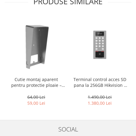
PRODUSE SIMILARE
Cutie montaj aparent
Terminal control acces SD
pentru protectie ploaie –
pana la 256GB Hikvision –
HIKVISION DS-KABV8113-RS
DS-K1T502DBFWX-C -
amprenta + pin
64,00 Lei
1.490,00 Lei
59,00 Lei
1.380,00 Lei
SOCIAL