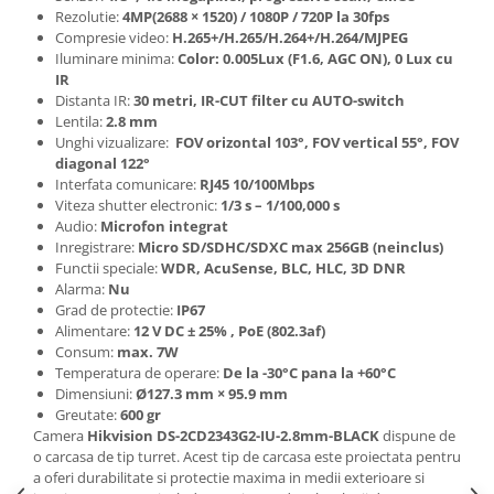
Rezolutie:
4MP(2688 × 1520) / 1080P / 720P la 30fps
Compresie video:
H.265+/H.265/H.264+/H.264/MJPEG
Iluminare minima:
Color: 0.005Lux (F1.6, AGC ON), 0 Lux cu
IR
Distanta IR:
30 metri, IR-CUT filter cu AUTO-switch
Lentila:
2.8 mm
Unghi vizualizare:
FOV orizontal 103°, FOV vertical 55°, FOV
diagonal 122°
Interfata comunicare:
RJ45 10/100Mbps
Viteza shutter electronic:
1/3 s – 1/100,000 s
Audio:
Microfon integrat
Inregistrare:
Micro SD/SDHC/SDXC max 256GB (neinclus)
Functii speciale:
WDR, AcuSense, BLC, HLC, 3D DNR
Alarma:
Nu
Grad de protectie:
IP67
Alimentare:
12 V DC ± 25% , PoE (802.3af)
Consum:
max. 7W
Temperatura de operare:
De la -30°C pana la +60°C
Dimensiuni:
Ø127.3 mm × 95.9 mm
Greutate:
600 gr
Camera
Hikvision DS-2CD2343G2-IU-2.8mm-BLACK
dispune de
o carcasa de tip turret. Acest tip de carcasa este proiectata pentru
a oferi durabilitate si protectie maxima in medii exterioare si