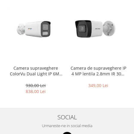
Camera supraveghere
Camera de supraveghere IP
ColorVu Dual Light IP 6MP
4 MP lentila 2.8mm IR 30m
lentila 4mm IR 50m Lumină
EXIR 2.0 PoE – Hikvision –
Albă 50m Microfon –
DS-2CD1041G0-I-2.8mm
930,00 Lei
349,00 Lei
HIKVISION DS-2CD1T67G2H-
838,00 Lei
LIU-4mm
SOCIAL
Urmareste-ne in social media