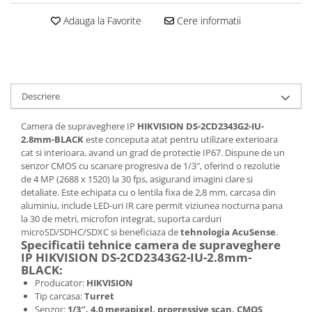
Adauga la Favorite
Cere informatii
Descriere
Camera de supraveghere IP
HIKVISION DS-2CD2343G2-IU-
2.8mm-BLACK
este conceputa atat pentru utilizare exterioara
cat si interioara, avand un grad de protectie IP67. Dispune de un
senzor CMOS cu scanare progresiva de 1/3″, oferind o rezolutie
de 4 MP (2688 x 1520) la 30 fps, asigurand imagini clare si
detaliate. Este echipata cu o lentila fixa de 2,8 mm, carcasa din
aluminiu, include LED-uri IR care permit viziunea nocturna pana
la 30 de metri, microfon integrat, suporta carduri
microSD/SDHC/SDXC si beneficiaza de
tehnologia AcuSense
.
Specificatii tehnice camera de supraveghere
IP HIKVISION DS-2CD2343G2-IU-2.8mm-
BLACK:
Producator:
HIKVISION
Tip carcasa:
Turret
Senzor:
1/3″, 4.0 megapixel, progressive scan, CMOS