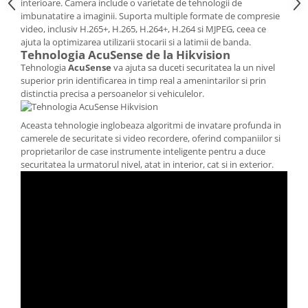
interioare. Camera include o varietate de tehnologii de
imbunatatire a imaginii. Suporta multiple formate de compresie
video, inclusiv H.265+, H.265, H.264+, H.264 si MJPEG, ceea ce
ajuta la optimizarea utilizarii stocarii si a latimii de banda.
Tehnologia AcuSense de la Hikvision
Tehnologia
AcuSense
va ajuta sa duceti securitatea la un nivel
superior prin identificarea in timp real a amenintarilor si prin
distinctia precisa a persoanelor si vehiculelor.
Aceasta tehnologie inglobeaza algoritmi de invatare profunda in
camerele de securitate si video recordere, oferind companiilor si
proprietarilor de case instrumente inteligente pentru a duce
securitatea la urmatorul nivel, atat in interior, cat si in exterior.