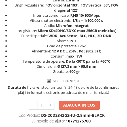
Lentila:
2.8 mm
Unghi vizualizare:
FOV orizontal 103°, FOV vertical 55°, FOV
diagonal 122°
Interfata comunicare:
RJ45 10/100Mbps
Viteza shutter electronic:
1/3 s – 1/100,000 s
Audio:
Microfon integrat
Inregistrare:
Micro SD/SDHC/SDXC max 256GB (neinclus)
Functii speciale:
WDR, AcuSense, BLC, HLC, 3D DNR
Alarma:
Nu
Grad de protectie:
IP67
Alimentare:
12 V DC ± 25% , PoE (802.3af)
Consum:
max. 7W
Temperatura de operare:
De la -30°C pana la +60°C
Dimensiuni:
Ø127.3 mm × 95.9 mm
Greutate:
600 gr
STOC FURNIZOR
Durata de livrare:
stoc furnizor, în 24-48 de ore de la confirmarea
plății în format electronic pe adresa de e-mail furnizată
ADAUGA IN COS
Cod Produs:
DS-2CD2343G2-IU-2.8mm-BLACK
Ai nevoie de ajutor?
0771275700