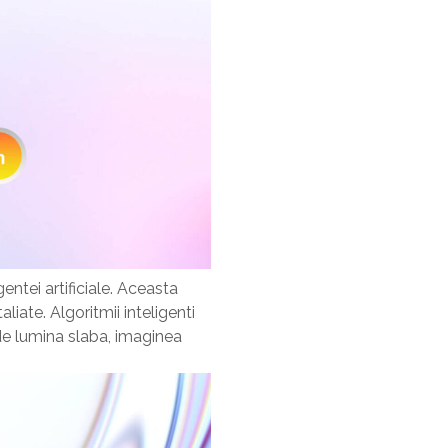
entei artificiale. Aceasta
iate. Algoritmii inteligenti
i de lumina slaba, imaginea