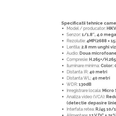
Specificatii tehnice came
Model / producator:
HIKV
Senzor:
1/1.8″, 4.0 meg
Rezolutie:
4MP(2688 × 1
Lentila:
2.8 mm unghi viz
Audio:
Doua microfoane
Compresie:
H.265+/H.26
Iluminare minima:
Color: 
Distanta IR:
40 metri
Distanta WL:
40 metri
WDR:
130dB
Inregistrare locala:
Micro 
Analiza video (VCA):
Redu
(detectie depasire linie
Interfata retea:
RJ45 10/
Alimentare:
12 V DC ± 25%