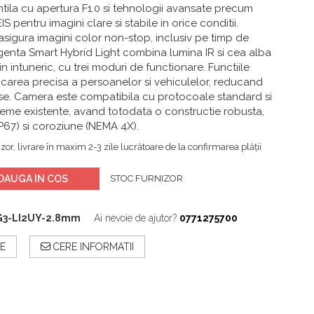
ntila cu apertura F1.0 si tehnologii avansate precum
 pentru imagini clare si stabile in orice conditii.
sigura imagini color non-stop, inclusiv pe timp de
igenta Smart Hybrid Light combina lumina IR si cea alba
in intuneric, cu trei moduri de functionare. Functiile
ficarea precisa a persoanelor si vehiculelor, reducand
lse. Camera este compatibila cu protocoale standard si
steme existente, avand totodata o constructie robusta,
(IP67) si coroziune (NEMA 4X).
zor, livrare în maxim 2-3 zile lucrătoare de la confirmarea plății
DAUGA IN COS
STOC FURNIZOR
G3-LI2UY-2.8mm
Ai nevoie de ajutor?
0771275700
E
CERE INFORMATII