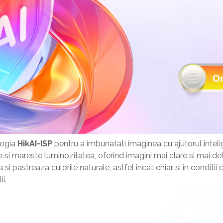
logia
HikAI-ISP
pentru a imbunatati imaginea cu ajutorul intelig
i mareste luminozitatea, oferind imagini mai clare si mai detal
a si pastreaza culorile naturale, astfel incat chiar si in conditi
i.