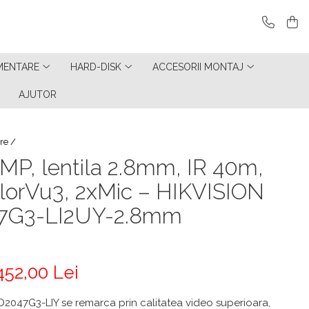
MENTARE
HARD-DISK
ACCESORII MONTAJ
AJUTOR
re /
MP, lentila 2.8mm, IR 40m,
orVu3, 2xMic – HIKVISION
7G3-LI2UY-2.8mm
452,00 Lei
2047G3-LIY se remarca prin calitatea video superioara,