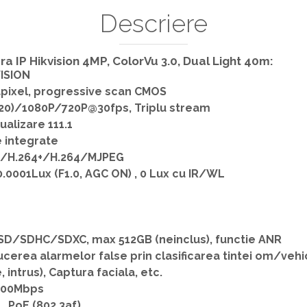
Descriere
ra IP Hikvision 4MP, ColorVu 3.0, Dual Light 40m:
ISION
apixel, progressive scan CMOS
520)/1080P/720P@30fps, Triplu stream
ualizare 111.1
 integrate
5/H.264+/H.264/MJPEG
0.0001Lux (F1.0, AGC ON) , 0 Lux cu IR/WL
SD/SDHC/SDXC, max 512GB (neinclus), functie ANR
cerea alarmelor false prin clasificarea tintei om/vehi
, intrus), Captura faciala, etc.
100Mbps
 , PoE (802.3af)