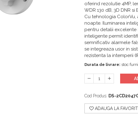
oferind rezolutie 4MP, le
WDR 130 dB, 3D DNR si EIS
Cu tehnologia ColorVu, a
noapte. Iluminarea intel
pentru detalii excelente 
inteligente permit identi
semnificativ alarmele fa
se integreaza usor in si
rezistenta la intemperii 
Durata de livrare:
stoc furni
A
Cod Produs:
DS-2CD2047
ADAUGA LA FAVORIT