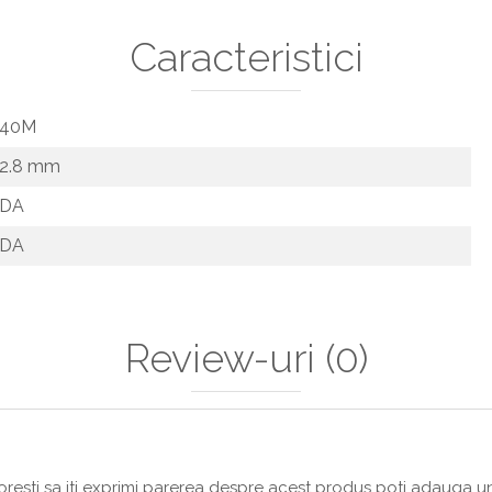
Caracteristici
40M
2.8 mm
DA
DA
Review-uri
(0)
resti sa iti exprimi parerea despre acest produs poti adauga un