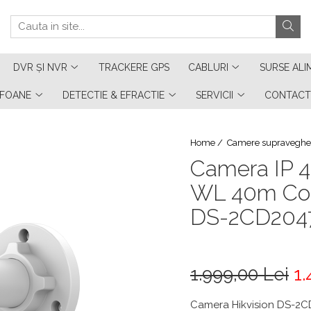
DVR ȘI NVR
TRACKERE GPS
CABLURI
SURSE ALI
RFOANE
DETECTIE & EFRACTIE
SERVICII
CONTACT
Home /
Camere supraveghe
Camera IP 4
WL 40m Col
DS-2CD204
1.999,00 Lei
1.
Camera Hikvision DS-2CD