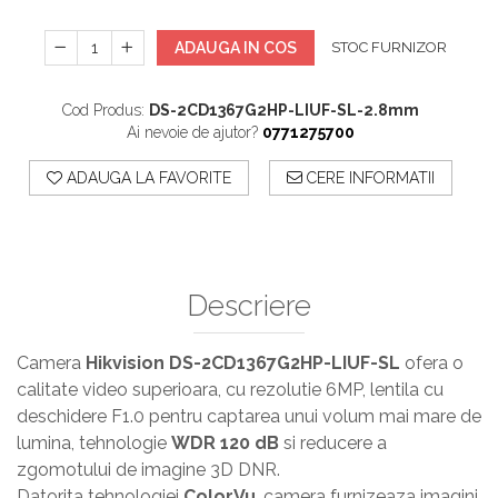
ADAUGA IN COS
STOC FURNIZOR
Cod Produs:
DS-2CD1367G2HP-LIUF-SL-2.8mm
Ai nevoie de ajutor?
0771275700
ADAUGA LA FAVORITE
CERE INFORMATII
Descriere
Camera
Hikvision DS-2CD1367G2HP-LIUF-SL
ofera o
calitate video superioara, cu rezolutie 6MP, lentila cu
deschidere F1.0 pentru captarea unui volum mai mare de
lumina, tehnologie
WDR 120 dB
si reducere a
zgomotului de imagine 3D DNR.
Datorita tehnologiei
ColorVu
, camera furnizeaza imagini