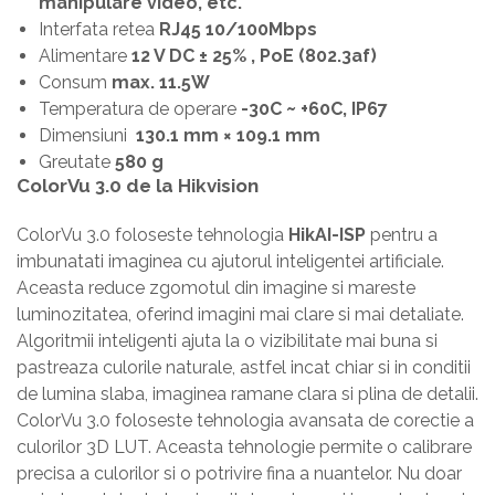
manipulare video, etc.
Interfata retea
RJ45 10/100Mbps
Alimentare
12 V DC ± 25% , PoE (802.3af)
Consum
max. 11.5W
Temperatura de operare
-30C ~ +60C, IP67
Dimensiuni
130.1 mm × 109.1 mm
Greutate
580 g
ColorVu 3.0 de la Hikvision
ColorVu 3.0 foloseste tehnologia
HikAI-ISP
pentru a
imbunatati imaginea cu ajutorul inteligentei artificiale.
Aceasta reduce zgomotul din imagine si mareste
luminozitatea, oferind imagini mai clare si mai detaliate.
Algoritmii inteligenti ajuta la o vizibilitate mai buna si
pastreaza culorile naturale, astfel incat chiar si in conditii
de lumina slaba, imaginea ramane clara si plina de detalii.
ColorVu 3.0 foloseste tehnologia avansata de corectie a
culorilor 3D LUT. Aceasta tehnologie permite o calibrare
precisa a culorilor si o potrivire fina a nuantelor. Nu doar