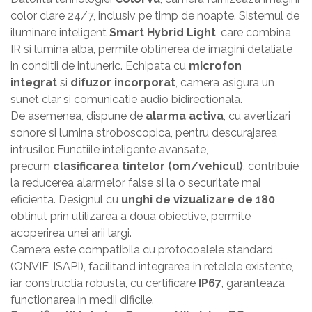
color clare 24/7, inclusiv pe timp de noapte. Sistemul de
iluminare inteligent
Smart Hybrid Light
, care combina
IR si lumina alba, permite obtinerea de imagini detaliate
in conditii de intuneric. Echipata cu
microfon
integrat
si
difuzor incorporat
, camera asigura un
sunet clar si comunicatie audio bidirectionala.
De asemenea, dispune de
alarma activa
, cu avertizari
sonore si lumina stroboscopica, pentru descurajarea
intrusilor. Functiile inteligente avansate,
precum
clasificarea tintelor (om/vehicul)
, contribuie
la reducerea alarmelor false si la o securitate mai
eficienta. Designul cu
unghi de vizualizare de 180
,
obtinut prin utilizarea a doua obiective, permite
acoperirea unei arii largi.
Camera este compatibila cu protocoalele standard
(ONVIF, ISAPI), facilitand integrarea in retelele existente,
iar constructia robusta, cu certificare
IP67
, garanteaza
functionarea in medii dificile.