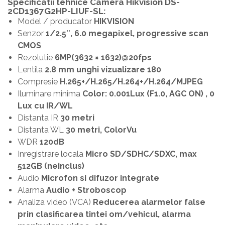
Specificatii tehnice Camera Hikvision DS-
2CD1367G2HP-LIUF-SL:
Model / producator
HIKVISION
Senzor
1/2.5″, 6.0 megapixel, progressive scan
CMOS
Rezolutie
6MP(3632 × 1632)@20fps
Lentila
2.8 mm unghi vizualizare 180
Compresie
H.265+/H.265/H.264+/H.264/MJPEG
Iluminare minima
Color: 0.001Lux (F1.0, AGC ON) , 0
Lux cu IR/WL
Distanta IR
30 metri
Distanta WL
30 metri, ColorVu
WDR
120dB
Inregistrare locala
Micro SD/SDHC/SDXC, max
512GB (neinclus)
Audio
Microfon si difuzor integrate
Alarma
Audio + Stroboscop
Analiza video (VCA)
Reducerea alarmelor false
prin clasificarea tintei om/vehicul, alarma