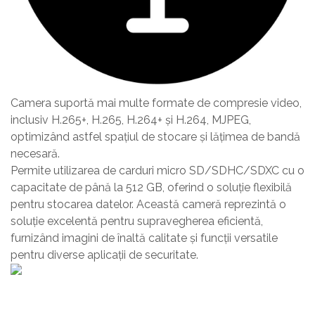
Camera suportă mai multe formate de compresie video,
inclusiv H.265+, H.265, H.264+ și H.264, MJPEG,
optimizând astfel spațiul de stocare și lățimea de bandă
necesară.
Permite utilizarea de carduri micro SD/SDHC/SDXC cu o
capacitate de până la 512 GB, oferind o soluție flexibilă
pentru stocarea datelor. Această cameră reprezintă o
soluție excelentă pentru supravegherea eficientă,
furnizând imagini de înaltă calitate și funcții versatile
pentru diverse aplicații de securitate.