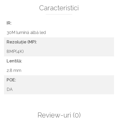
Caracteristici
IR:
30M lumină albă led
Rezoluție (MP):
8MP(4K)
Lentilă:
2.8 mm
POE:
DA
Review-uri
(0)