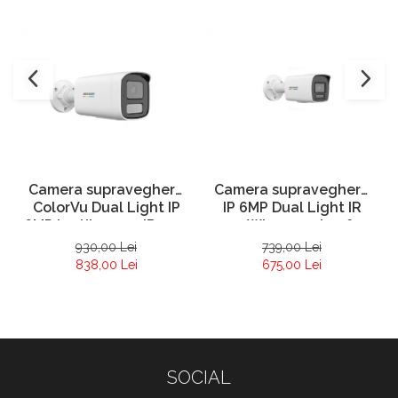
Camera supraveghere
Camera supraveghere
ColorVu Dual Light IP
IP 6MP Dual Light IR
6MP lentila 4mm IR 50m
30m WL 30m microfon
Lumină Albă 50m
PoE ColorVu – Hikvision
930,00 Lei
739,00 Lei
Microfon – HIKVISION
– DS-2CD1067G2H-LIU-
838,00 Lei
675,00 Lei
DS-2CD1T67G2H-LIU-
2.8mm
4mm
SOCIAL