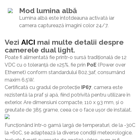
Mod lumina albă
Lumina albă este întotdeauna activată iar
camera capturează imagini color 24/7.
Vezi
AICI
mai multe detalii despre
camerele dual light.
Poate fi alimentată fie printr-o sursă tradițională de 12
VDC cu o toleranță de ±25%, fie prin
PoE
(Power over
Ethernet) conform standardului 802.3af, consumând
maxim 6.5W.
Certificată cu gradul de protecție
IP67
, camera este
rezistentă la praf și apă, fiind potrivită pentru utilizare în
exterior. Are dimensiuni compacte, 110 x 93 mm, și o
greutate de 385 grame, ceea ce o face ușor de instalat.
Funcționând într-o gamă largă de temperaturi, de la -30C
la +60C, se adaptează la diverse condiții meteorologice.