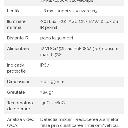
4MP@/1080P/720P@15fps
Lentila
2.8 mm, unghi vizualizare 113
Iluminare
0.01 Lux (F2.0, AGC ON), B/W: 0 Lux cu
minima
IR pornit
Distanta IR
pana la 30 metri
Alimentare
12 VDC±25% sau PoE (802.3af), consum
max. 6.5W
Indicativ
IP67
protectie
Dimensiuni
110 × 93 mm
Greutate
385 gr.
Temperatura
-30C ~ +60C
de operare
Analiza video
Detectia miscarii, Reducerea alarmelor
(VCA)
false prin clasificarea tintei om/vehicul,