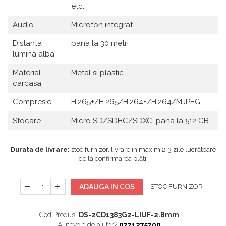
etc.;
Audio
Microfon integrat
Distanta
pana la 30 metri
lumina alba
Material
Metal si plastic
carcasa
Compresie
H.265+/H.265/H.264+/H.264/MJPEG
Stocare
Micro SD/SDHC/SDXC, pana la 512 GB
Durata de livrare:
stoc furnizor, livrare în maxim 2-3 zile lucrătoare
de la confirmarea plății
ADAUGA IN COS
STOC FURNIZOR
Cod Produs:
DS-2CD1383G2-LIUF-2.8mm
Ai nevoie de ajutor?
0771275700