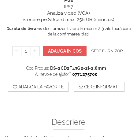
PoE
IP67
Analiza video (VCA)
Stocare pe SDcard max. 256 GB (neinclus)
Durata de livrare:
stoc furnizor, livrare în maxim 2-3 zile lucrătoare
de la confirmarea plății
ADAUGA IN COS
STOC FURNIZOR
Cod Produs:
DS-2CD2T43G2-2I-2.8mm
Ai nevoie de ajutor?
0771275700
ADAUGA LA FAVORITE
CERE INFORMATII
Descriere