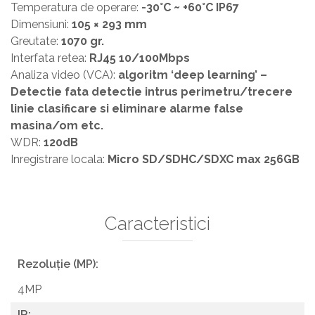
Temperatura de operare:
-30°C ~ +60°C IP67
Dimensiuni:
105 × 293 mm
Greutate:
1070 gr.
Interfata retea:
RJ45 10/100Mbps
Analiza video (VCA):
algoritm ‘deep learning’ –
Detectie fata detectie intrus perimetru/trecere
linie clasificare si eliminare alarme false
masina/om etc.
WDR:
120dB
Inregistrare locala:
Micro SD/SDHC/SDXC max 256GB
Caracteristici
Rezoluție (MP):
4MP
IR: