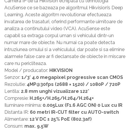
Camera IP de la Hikvision echipata cu tehnologia
AcuSense ce se bazeaza pe algoritmul Hikvision’s Deep
Learning. Aceste algoritm revolutionar efectueaza
invatarea de trasaturi, oferind performante uimitoare de
analiza a continutului video (VCA). AcuSense este
capabil sa extraga corpul uman si vehiculul dintr-un
numar mare de obiecte. Nu numai ca poate detecta
intruziunea omului si a vehiculului, dar poate si sa elimine
alarmele false care ar fi declansate de obiecte in miscare
care nu pericliteaza.
Model / producator:
HIKVISION
Senzor:
1/3′ 4.0 megapixel progressive scan CMOS
Rezolutie:
4MP@30fps (2688 × 1520) / 1080P / 720P
Lentila:
2.8 mm unghi vizualizare 122°
Compresie:
H.265+/H.265/H.264/H.264+
Iluminare minima:
0.005Lux (F1.6 AGC ON) 0 Lux cu IR
Distanta IR:
60 metri IR-CUT filter cu AUTO-switch
Alimentare:
12 V DC ± 25% PoE (802.3af)
Consum:
max. 9.5W