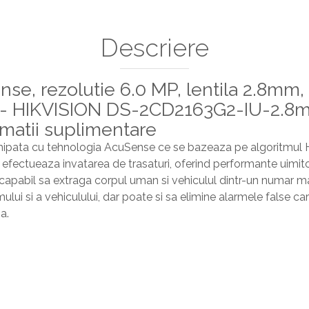
Descriere
se, rezolutie 6.0 MP, lentila 2.8mm,
d - HIKVISION DS-2CD2163G2-IU-2.8
rmatii suplimentare
hipata cu tehnologia AcuSense ce se bazeaza pe algoritmul H
 efectueaza invatarea de trasaturi, oferind performante uimito
capabil sa extraga corpul uman si vehiculul dintr-un numar m
lui si a vehiculului, dar poate si sa elimine alarmele false ca
a.