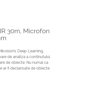
 IR 30m, Microfon
mm
ikvision’s Deep Learning.
are de analiza a continutului
are de obiecte. Nu numai ca
re ar fi declansate de obiecte