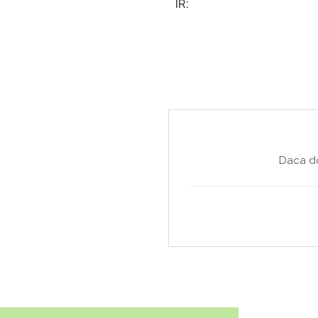
IR:
Daca do