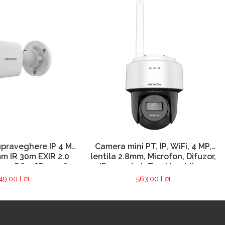
praveghere IP 4 MP
Camera mini PT, IP, WiFi, 4 MP,
mm IR 30m EXIR 2.0
lentila 2.8mm, Microfon, Difuzor,
ion – DS-2CD1041G0-
IR 30m, AutoTracking Lite –
I-2.8mm
Hikvision DS-2DE2C400IWG-W-
49,00 Lei
563,00 Lei
2.8mm