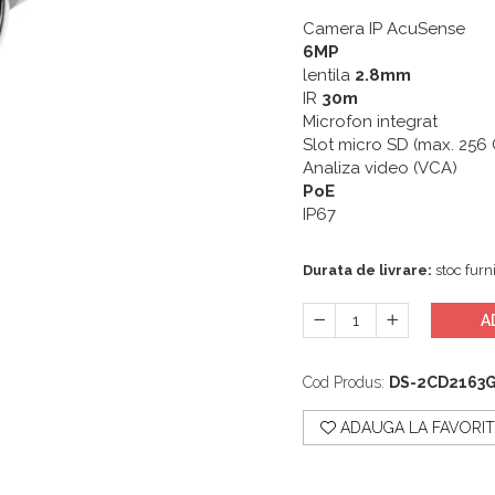
Camera IP AcuSense
6MP
lentila
2.8mm
IR
30m
Microfon integrat
Slot micro SD (max. 256
Analiza video (VCA)
PoE
IP67
Durata de livrare:
stoc furni
A
Cod Produs:
DS-2CD2163
ADAUGA LA FAVORIT