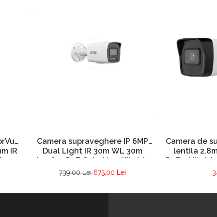
Camera supraveghere IP 6MP
orVu
Camera de su
Dual Light IR 30m WL 30m
mm IR
lentila 2.8
microfon PoE ColorVu – Hikvision
fon –
PoE – Hikvis
– DS-2CD1067G2H-LIU-2.8mm
LIU-
739,00 Lei
675,00 Lei
3