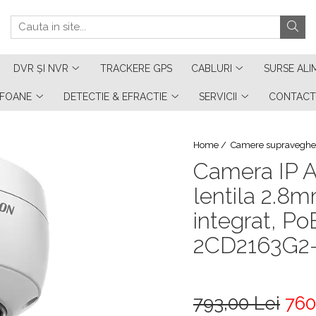
DVR ȘI NVR
TRACKERE GPS
CABLURI
SURSE ALI
RFOANE
DETECTIE & EFRACTIE
SERVICII
CONTACT
Home /
Camere supraveghe
Camera IP A
lentila 2.8
integrat, P
2CD2163G2
793,00 Lei
760