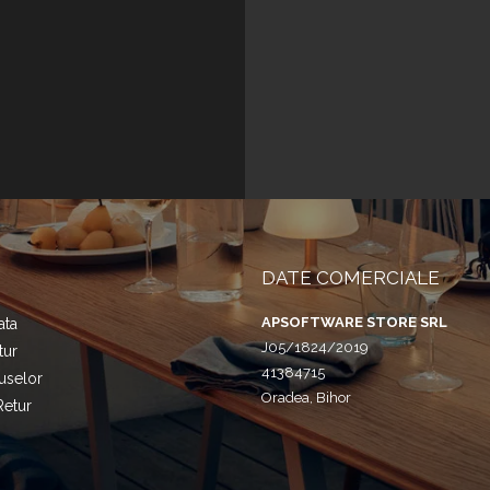
DATE COMERCIALE
APSOFTWARE STORE SRL
ata
J05/1824/2019
tur
41384715
uselor
Oradea, Bihor
Retur