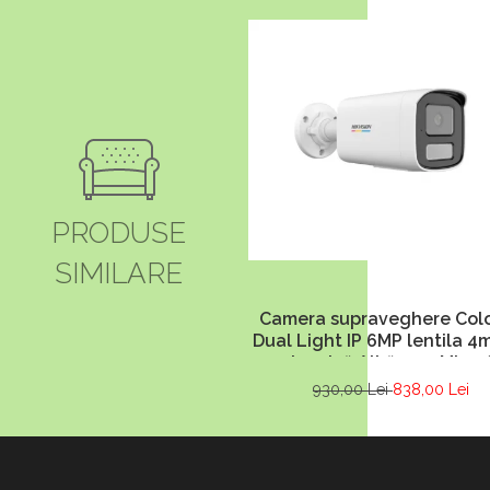
PRODUSE
SIMILARE
Camera supraveghere Col
Dual Light IP 6MP lentila 4
50m Lumină Albă 50m Micro
HIKVISION DS-2CD1T67G2H-
930,00 Lei
838,00 Lei
4mm