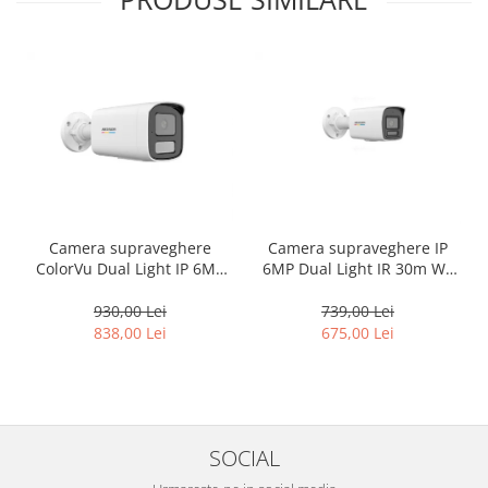
Camera supraveghere
Camera supraveghere IP
ColorVu Dual Light IP 6MP
6MP Dual Light IR 30m WL
lentila 4mm IR 50m Lumină
30m microfon PoE ColorVu –
Albă 50m Microfon –
Hikvision – DS-
930,00 Lei
739,00 Lei
HIKVISION DS-2CD1T67G2H-
2CD1067G2H-LIU-2.8mm
838,00 Lei
675,00 Lei
LIU-4mm
SOCIAL