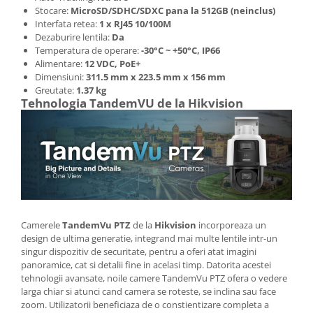
Stocare:
MicroSD/SDHC/SDXC pana la 512GB (neinclus)
Interfata retea:
1 x RJ45 10/100M
Dezaburire lentila:
Da
Temperatura de operare:
-30°C ~ +50°C, IP66
Alimentare:
12 VDC, PoE+
Dimensiuni:
311.5 mm x 223.5 mm x 156 mm
Greutate:
1.37 kg
Tehnologia TandemVU de la Hikvision
Camerele
TandemVu PTZ
de la
Hikvision
incorporeaza un
design de ultima generatie, integrand mai multe lentile intr-un
singur dispozitiv de securitate, pentru a oferi atat imagini
panoramice, cat si detalii fine in acelasi timp. Datorita acestei
tehnologii avansate, noile camere TandemVu PTZ ofera o vedere
larga chiar si atunci cand camera se roteste, se inclina sau face
zoom. Utilizatorii beneficiaza de o constientizare completa a