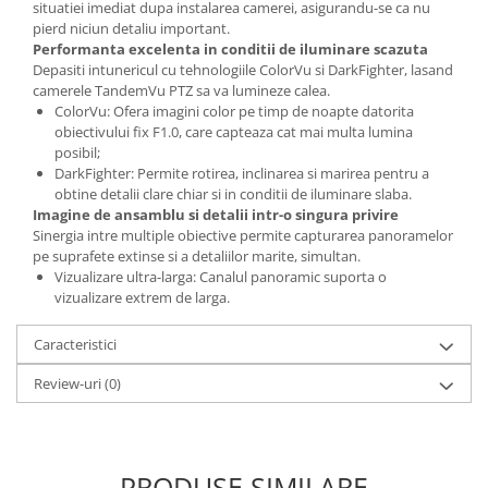
situatiei imediat dupa instalarea camerei, asigurandu-se ca nu
pierd niciun detaliu important.
Performanta excelenta in conditii de iluminare scazuta
Depasiti intunericul cu tehnologiile ColorVu si DarkFighter, lasand
camerele TandemVu PTZ sa va lumineze calea.
ColorVu: Ofera imagini color pe timp de noapte datorita
obiectivului fix F1.0, care capteaza cat mai multa lumina
posibil;
DarkFighter: Permite rotirea, inclinarea si marirea pentru a
obtine detalii clare chiar si in conditii de iluminare slaba.
Imagine de ansamblu si detalii intr-o singura privire
Sinergia intre multiple obiective permite capturarea panoramelor
pe suprafete extinse si a detaliilor marite, simultan.
Vizualizare ultra-larga: Canalul panoramic suporta o
vizualizare extrem de larga.
Caracteristici
Review-uri
(0)
PRODUSE SIMILARE