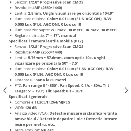
Senzor:
1/2.8″ Progressive Scan CMOS
Rezolutie:
4MP (2560×1440)
Lentila:
2.8mm, Unghi vizualizare pe orizontala 104.9°
Iluminare minima:
Color: 0.01 Lux (F1.6, AGC ON), B/W:
0.005 Lux (F1.6, AGC ON), 0 Lux cu IR
Iluminare zi/noapte:
WL max. 30 metri, IR max. 30 metri
Reglare inclinatie:
7° – 17°, manual
Specificatii camera lentila mobila (PTZ)
Senzor:
1/2.8″ Progressive Scan CMOS
Rezolutie:
4MP (2560×1440)
Lentila:
5.76mm ~ 57.6mm, zoom optic 10x, unghi
vizualizare pe orizontala 50° ~ 7.5°
Iluminare minima:
Color: 0.01 Lux (F1.86, AGC ON), B/W:
0.005 Lux (F1.86, AGC ON), 0 Lux cu IR
Distanta IR:
pana la 80 metri
PTZ:
Pan range 0 °- 350°; Pan Speed: 0.1/s – 30/s; Tilt
range: 5° – +90°; Tilt Speed: 0.1 – 30/s
Specificatii generale
Compresie:
H.265/H.264/MJPEG
WDR:
120 dB
Analiza video (VCA):
Detectie miscare si clasificare tinta
om/vehicul / Detectie depasire linie / Detectie intrare-
iesire perimetru, etc.
Auto-Tracking:
Nu are