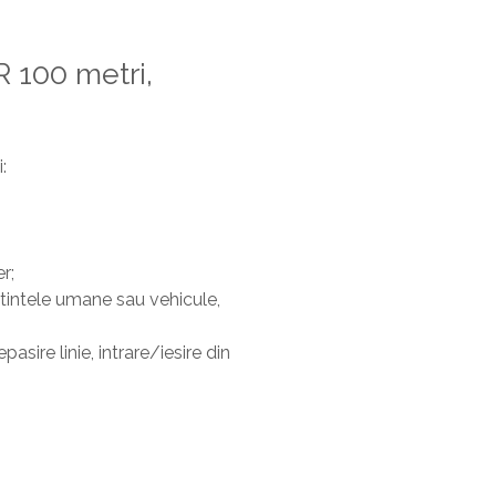
R 100 metri,
:
r;
intele umane sau vehicule,
sire linie, intrare/iesire din