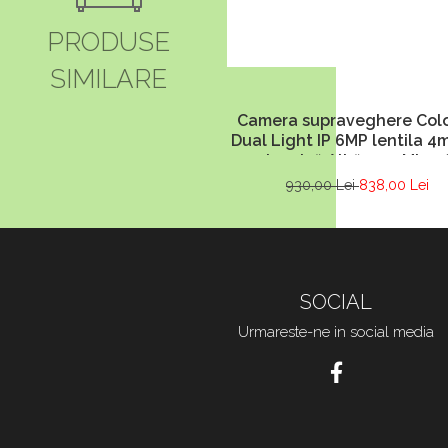
PRODUSE
SIMILARE
Camera supraveghere Col
Dual Light IP 6MP lentila 4
50m Lumină Albă 50m Micro
HIKVISION DS-2CD1T67G2H-
930,00 Lei
838,00 Lei
4mm
SOCIAL
Urmareste-ne in social media