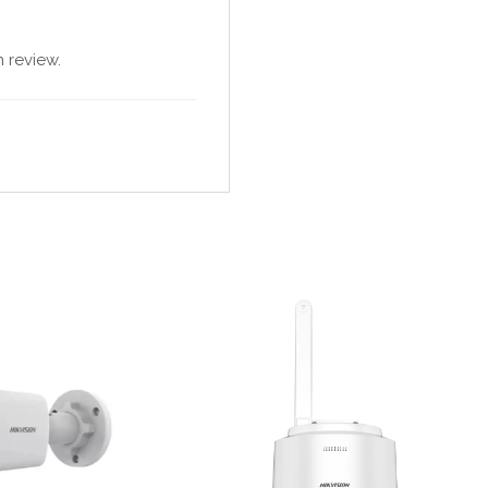
 review.