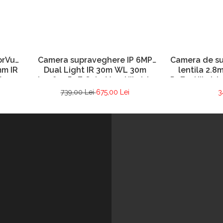
Camera supraveghere IP 6MP
orVu
Camera de su
Dual Light IR 30m WL 30m
mm IR
lentila 2.8
microfon PoE ColorVu – Hikvision
fon –
PoE – Hikvis
– DS-2CD1067G2H-LIU-2.8mm
LIU-
739,00 Lei
675,00 Lei
3