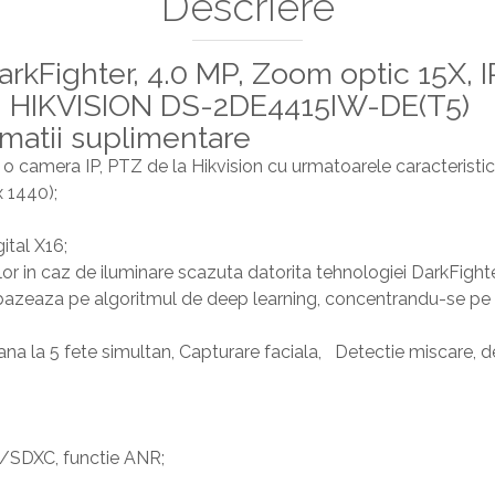
Descriere
rkFighter, 4.0 MP, Zoom optic 15X, I
- HIKVISION DS-2DE4415IW-DE(T5)
rmatii suplimentare
camera IP, PTZ de la Hikvision cu urmatoarele caracteristici
 1440);
tal X16;
ilor in caz de iluminare scazuta datorita tehnologiei DarkFighte
azeaza pe algoritmul de deep learning, concentrandu-se pe t
a la 5 fete simultan, Capturare faciala, Detectie miscare, depa
SDXC, functie ANR;