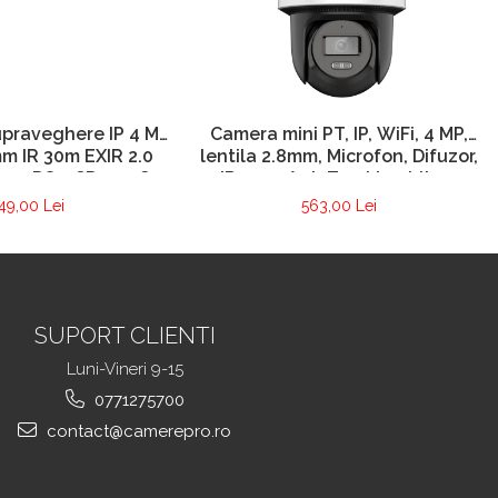
praveghere IP 4 MP
Camera mini PT, IP, WiFi, 4 MP,
mm IR 30m EXIR 2.0
lentila 2.8mm, Microfon, Difuzor,
ion – DS-2CD1041G0-
IR 30m, AutoTracking Lite –
I-2.8mm
Hikvision DS-2DE2C400IWG-W-
49,00 Lei
563,00 Lei
2.8mm
SUPORT CLIENTI
Luni-Vineri 9-15
0771275700
contact@camerepro.ro