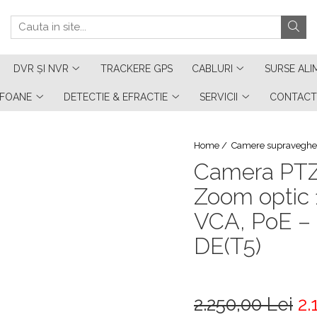
DVR ȘI NVR
TRACKERE GPS
CABLURI
SURSE ALI
RFOANE
DETECTIE & EFRACTIE
SERVICII
CONTACT
Home /
Camere supraveghe
Camera PTZ 
Zoom optic 
VCA, PoE –
DE(T5)
2.250,00 Lei
2.