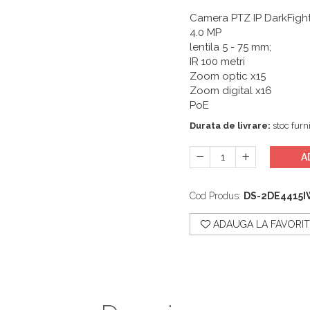
Camera PTZ IP DarkFight
4.0 MP
lentila 5 - 75 mm;
IR 100 metri
Zoom optic x15
Zoom digital x16
PoE
Durata de livrare:
stoc furni
A
Cod Produs:
DS-2DE4415I
ADAUGA LA FAVORIT