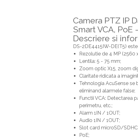
Camera PTZ IP Da
Smart VCA, PoE 
Descriere si info
DS-2DE4415IW-DE(T5) este o 
Rezolutie de 4 MP (2560 x
Lentila: 5 - 75 mm;
Zoom optic X15, zoom digi
Claritate ridicata a imagin
Tehnologia AcuSense se b
eliminand alarmele false;
Functii VCA: Detectarea pan
perimetru, etc.;
Alarm 1IN / 1OUT;
Audio 1IN / 1OUT;
Slot card microSD/SDHC/
PoE;